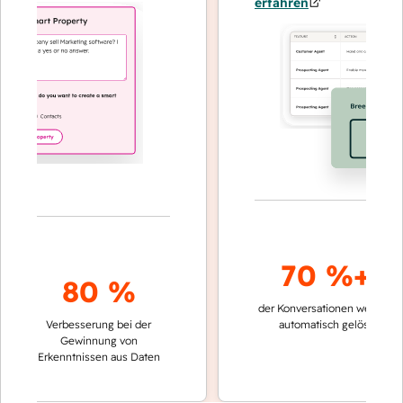
erfahren
70 %+
80 %
der Konversationen werden
schne
Verbesserung bei der
automatisch gelöst
Ver
Gewinnung von
kei
Erkenntnissen aus Daten