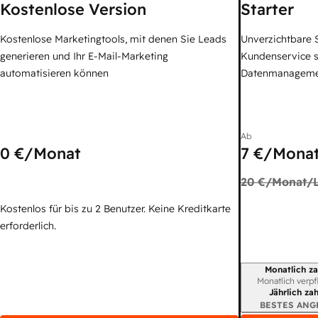
Kostenlose Version
Starter
Kostenlose Marketingtools, mit denen Sie Leads
Unverzichtbare S
generieren und Ihr E-Mail-Marketing
Kundenservice 
automatisieren können
Datenmanagem
Ab
0 €
/Monat
7 €
/Monat
20 €
/Monat/L
Kostenlos für bis zu 2 Benutzer. Keine Kreditkarte
erforderlich.
Monatlich za
Abrechnungszei
Monatlich verpf
Jährlich za
BESTES ANG