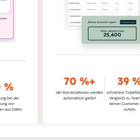
70 %+
39 %
%
der Konversationen werden
schnellere Ticketlösung i
i der
automatisch gelöst
Vergleich zu Teams, die
on
keinen Customer Agent
 Daten
nutzen