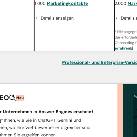
2.000
Mar
1.000
Marketingkontakte
Details
Details anzeigen
* Die angege
das erforderl
Onboarding f
erfahren
Professional- und Enterprise-Versi
AEO
W
Neu
hr Unternehmen in Answer Engines erscheint
 Ihnen, wie Sie in ChatGPT, Gemini und
inen, wo Ihre Wettbewerber erfolgreicher sind
hmen Sie ergreifen können.