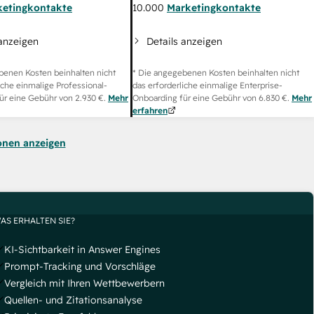
ketingkontakte
10.000
Marketingkontakte
 anzeigen
Details anzeigen
benen Kosten beinhalten nicht
* Die angegebenen Kosten beinhalten nicht
iche einmalige Professional-
das erforderliche einmalige Enterprise-
ür eine Gebühr von
2.930 €
.
Mehr
Onboarding für eine Gebühr von
6.830 €
.
Mehr
erfahren
onen anzeigen
AS ERHALTEN SIE?
KI-Sichtbarkeit in Answer Engines
Prompt-Tracking und Vorschläge
Vergleich mit Ihren Wettbewerbern
Quellen- und Zitationsanalyse