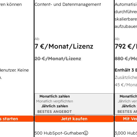
ren können
Content- und Datenmanagement
Automatisi
durchführe
skalierbar
aufzubaue
Ab
Ab
7 €
/Monat/Lizenz
792 €
/
20 €
/Monat/Lizenz
880 €
/Mo
Benutzer. Keine
Enthält 3 
.
Zusätzliche
45 €
/Monat
Monatlich zahlen
Monatlich
Abrechnungszeitraum
Abrechnun
Monatlich verpflichten
Jährlich ve
Jährlich zahlen
Jährlich
BESTES ANGEBOT
BESTES 
s starten
Jetzt kaufen
Mit Ve
3,000
HubS
500
HubSpot-Guthaben