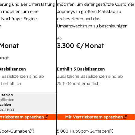
erung und Berichterstattung
möchten, um datengestützte Customer
n möchten, um eine
Journeys in großem Maßstab zu
e Nachfrage-Engine
orchestrieren und das
n
Umsatzwachstum zu beschleunigen
Ab
Monat
3.300 €
/Monat
nat
Basislizenzen
Enthält 5 Basislizenzen
 Basislizenzen sind ab
Zusätzliche Basislizenzen sind ab
 erhältlich
75 €
/Monat erhältlich
 zahlen
gszeitraum
rpflichten
 zahlen
ANGEBOT
rtriebsteam sprechen
Mit Vertriebsteam sprechen
pot-Guthaben
5,000
HubSpot-Guthaben