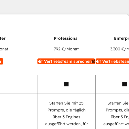
onat
792 €
/Monat
3.300 €
/M
n
Mit Vertriebsteam sprechen
Mit Vertriebstea
Starten Sie mit 25
Starten Sie
Prompts, die täglich
Prompts, die
über 3 Engines
über 3 En
ausgeführt werden, für
ausgeführt we