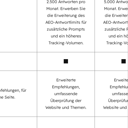
2.500 Antworten pro
5.000 Antwo
Monat. Erwerben Sie
Monat. Erwe
die Erweiterung des
die Erweite
AEO-Antwortlimits für
AEO-Antwortl
zusätzliche Prompts
zusätzliche
und ein höheres
und ein h
Tracking-Volumen.
Tracking-V
Erweiterte
Erweite
Empfehlungen,
Empfehlu
fehlungen, für
umfassende
umfass
ne Seite.
Überprüfung der
Überprüfu
Website und Themen.
Website und