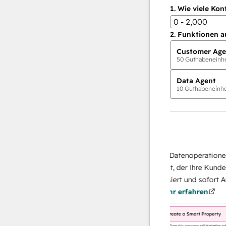
1.
Wie viele Kon
0 - 2,000
2.
Funktionen a
Customer Age
50
Guthabeneinhei
Data Agent
10
Guthabeneinhei
KI-Agents
Data Agent
isen Antworten
Skalieren Sie Ihrer Datenoperationen mi
sich Ihr Team
KI-gestützten Agent, der Ihre Kunden
au von
recherchiert, analysiert und sofort Antwo
nn.
Mehr
über sie liefert.
Mehr erfahren