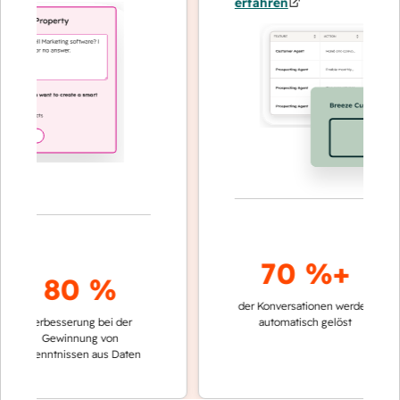
erfahren
70 %+
80 %
der Konversationen werden
schnelle
Verbesserung bei der
automatisch gelöst
Verglei
Gewinnung von
keinen
rkenntnissen aus Daten