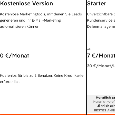
Kostenlose Version
Starter
Kostenlose Marketingtools, mit denen Sie Leads
Unverzichtbare S
generieren und Ihr E-Mail-Marketing
Kundenservice 
automatisieren können
Datenmanagem
Ab
0 €
/Monat
7 €
/Monat
20 €
/Monat/L
Kostenlos für bis zu 2 Benutzer. Keine Kreditkarte
erforderlich.
Monatlich za
Abrechnungszei
Monatlich verpf
Jährlich za
BESTES ANG