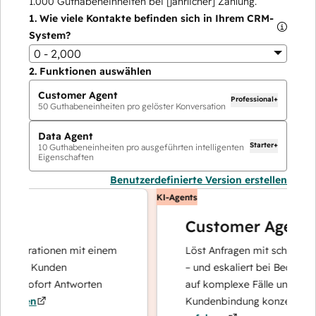
1.000
Guthabeneinheiten bei [jährlicher] Zahlung.
1.
Wie viele Kontakte befinden sich in Ihrem CRM-
System?
0 - 2,000
2.
Funktionen auswählen
Customer Agent
Professional+
50
Guthabeneinheiten pro gelöster Konversation
Data Agent
Starter+
10
Guthabeneinheiten pro ausgeführten intelligenten
Eigenschaften
Benutzerdefinierte Version erstellen
KI-Agents
Customer Agent
perationen mit einem
Löst Anfragen mit schnellen, pr
hre Kunden
– und eskaliert bei Bedarf, damit
d sofort Antworten
auf komplexe Fälle und den Auf
ren
Kundenbindung konzentrieren k