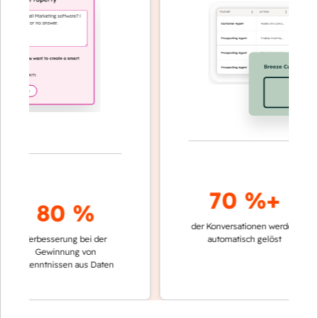
70 %+
80 %
der Konversationen werden
schnelle
Verbesserung bei der
automatisch gelöst
Vergle
Gewinnung von
keinen
rkenntnissen aus Daten