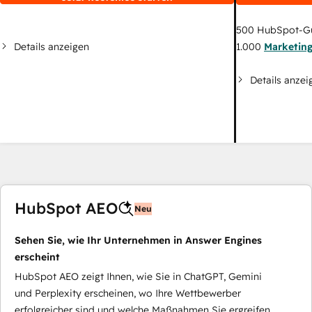
500
HubSpot-G
Details anzeigen
1.000
Marketin
Details anzei
HubSpot AEO
Neu
Sehen Sie, wie Ihr Unternehmen in Answer Engines
erscheint
HubSpot AEO zeigt Ihnen, wie Sie in ChatGPT, Gemini
und Perplexity erscheinen, wo Ihre Wettbewerber
erfolgreicher sind und welche Maßnahmen Sie ergreifen