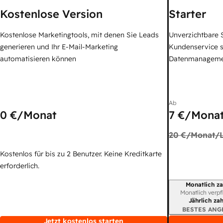
Kostenlose Version
Starter
Kostenlose Marketingtools, mit denen Sie Leads
Unverzichtbare S
generieren und Ihr E-Mail-Marketing
Kundenservice 
automatisieren können
Datenmanagem
Ab
0 €
/Monat
7 €
/Monat
20 €
/Monat/L
Kostenlos für bis zu 2 Benutzer. Keine Kreditkarte
erforderlich.
Monatlich za
Abrechnungszei
Monatlich verpf
Jährlich za
BESTES ANG
Jetzt kostenlos starten