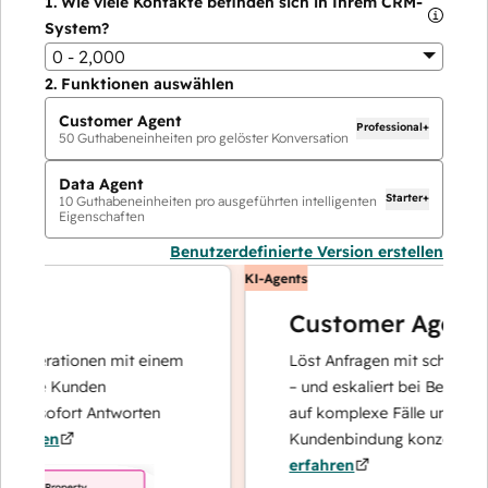
1.
Wie viele Kontakte befinden sich in Ihrem CRM-
System?
0 - 2,000
2.
Funktionen auswählen
Customer Agent
Professional+
50
Guthabeneinheiten pro gelöster Konversation
Data Agent
Starter+
10
Guthabeneinheiten pro ausgeführten intelligenten
Eigenschaften
Benutzerdefinierte Version erstellen
KI-Agents
Customer Agent
operationen mit einem
Löst Anfragen mit schnellen, pr
hre Kunden
– und eskaliert bei Bedarf, dami
d sofort Antworten
auf komplexe Fälle und den Au
hren
Kundenbindung konzentrieren 
erfahren