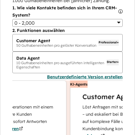
1.000
Guthabeneinheiten bei [jährlicher] Zahlung.
1.
Wie viele Kontakte befinden sich in Ihrem CRM-
System?
0 - 2,000
2.
Funktionen auswählen
Customer Agent
Professional+
50
Guthabeneinheiten pro gelöster Konversation
Data Agent
Starter+
10
Guthabeneinheiten pro ausgeführten intelligenten
Eigenschaften
Benutzerdefinierte Version erstellen
KI-Agents
Customer Agent
noperationen mit einem
Löst Anfragen mit schnellen, p
Ihre Kunden
– und eskaliert bei Bedarf, dam
und sofort Antworten
auf komplexe Fälle und den A
ahren
Kundenbindung konzentrieren