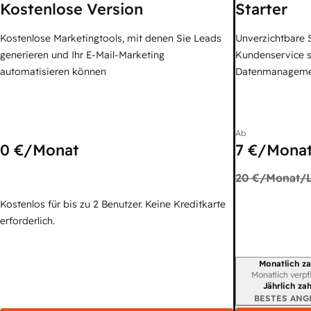
Kostenlose Version
Starter
Kostenlose Marketingtools, mit denen Sie Leads
Unverzichtbare S
generieren und Ihr E-Mail-Marketing
Kundenservice 
automatisieren können
Datenmanagem
Ab
0 €
/Monat
7 €
/Monat
20 €
/Monat/L
Kostenlos für bis zu 2 Benutzer. Keine Kreditkarte
erforderlich.
Monatlich za
Abrechnungszei
Monatlich verpf
Jährlich za
BESTES ANG