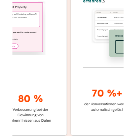
erfahren
70 %+
80 %
der Konversationen werden
schnell
Verbesserung bei der
automatisch gelöst
Vergl
Gewinnung von
keine
Erkenntnissen aus Daten