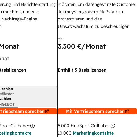
erung und Berichterstattung
möchten, um datengestützte Customer
n möchten, um eine
Journeys in großem Maßstab zu
e Nachfrage-Engine
orchestrieren und das
n
Umsatzwachstum zu beschleunigen
Ab
Monat
3.300 €
/Monat
nat
Basislizenzen
Enthält 5 Basislizenzen
 zahlen
gszeitraum
rpflichten
 zahlen
ANGEBOT
rtriebsteam sprechen
Mit Vertriebsteam sprechen
pot-Guthaben
5,000
HubSpot-Guthaben
ketingkontakte
10.000
Marketingkontakte