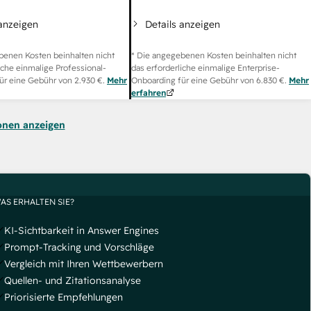
 anzeigen
Details anzeigen
benen Kosten beinhalten nicht
* Die angegebenen Kosten beinhalten nicht
iche einmalige Professional-
das erforderliche einmalige Enterprise-
ür eine Gebühr von
2.930 €
.
Mehr
Onboarding für eine Gebühr von
6.830 €
.
Mehr
erfahren
onen anzeigen
AS ERHALTEN SIE?
KI-Sichtbarkeit in Answer Engines
Prompt-Tracking und Vorschläge
Vergleich mit Ihren Wettbewerbern
Quellen- und Zitationsanalyse
Priorisierte Empfehlungen