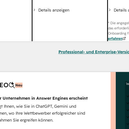
Details
Details anzeigen
* Die angege
das erforderl
Onboarding f
erfahren
Professional- und Enterprise-Versi
AEO
W
Neu
hr Unternehmen in Answer Engines erscheint
 Ihnen, wie Sie in ChatGPT, Gemini und
inen, wo Ihre Wettbewerber erfolgreicher sind
hmen Sie ergreifen können.