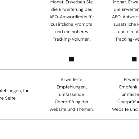
Monat. Erwerben Sie
Monat. Erwe
die Erweiterung des
die Erweite
AEO-Antwortlimits für
AEO-Antwortl
zusätzliche Prompts
zusätzliche
und ein höheres
und ein h
Tracking-Volumen.
Tracking-V
Erweiterte
Erweite
Empfehlungen,
Empfehlu
fehlungen, für
umfassende
umfass
ne Seite.
Überprüfung der
Überprüfu
Website und Themen.
Website und