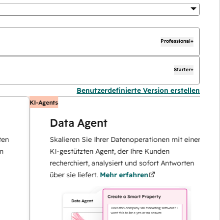
Professional+
Starter+
Benutzerdefinierte Version erstellen
KI-Agents
K
Data Agent
Skalieren Sie Ihrer Datenoperationen mit einem
KI-gestützten Agent, der Ihre Kunden
recherchiert, analysiert und sofort Antworten
über sie liefert.
Mehr erfahren