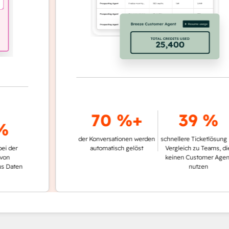
70 %+
39 %
der Konversationen werden
schnellere Ticketlösung im
automatisch gelöst
Vergleich zu Teams, die
keinen Customer Agent
en
nutzen