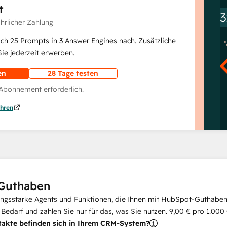
t
3
ährlicher Zahlung
lich 25 Prompts in 3 Answer Engines nach. Zusätzliche
e jederzeit erwerben.
en
28 Tage testen
 Abonnement erforderlich.
hren
Guthaben
ungsstarke Agents und Funktionen, die Ihnen mit HubSpot-Guthaben 
i Bedarf und zahlen Sie nur für das, was Sie nutzen.
9,00 €
pro
1.000
takte befinden sich in Ihrem CRM-System?