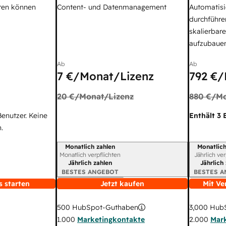
ren können
Content- und Datenmanagement
Automatisi
durchführe
skalierbar
aufzubaue
Ab
Ab
7 €
/Monat/Lizenz
792 €
/
20 €
/Monat/Lizenz
880 €
/Mo
Benutzer. Keine
Enthält 3 
.
Monatlich zahlen
Monatlich
Abrechnungszeitraum
Abrechnun
Monatlich verpflichten
Jährlich ve
Jährlich zahlen
Jährlich
BESTES ANGEBOT
BESTES 
s starten
Jetzt kaufen
Mit Ve
3,000
HubS
500
HubSpot-Guthaben
2.000
Mar
1.000
Marketingkontakte