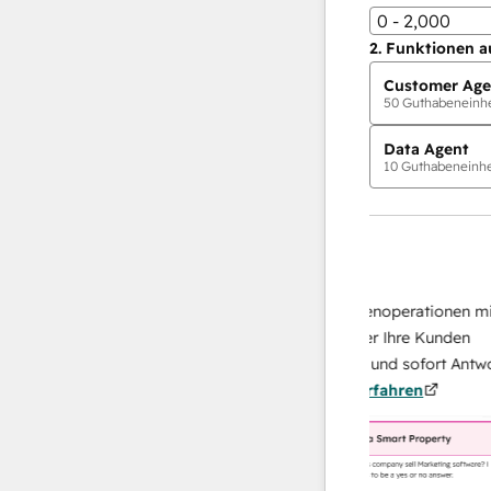
0 - 2,000
2.
Funktionen a
Customer Age
50
Guthabeneinhei
Data Agent
10
Guthabeneinhei
KI-Agents
Data Agent
 Antworten
Skalieren Sie Ihrer Datenoperationen mit ei
 Ihr Team
KI-gestützten Agent, der Ihre Kunden
on
recherchiert, analysiert und sofort Antworten
Mehr
über sie liefert.
Mehr erfahren