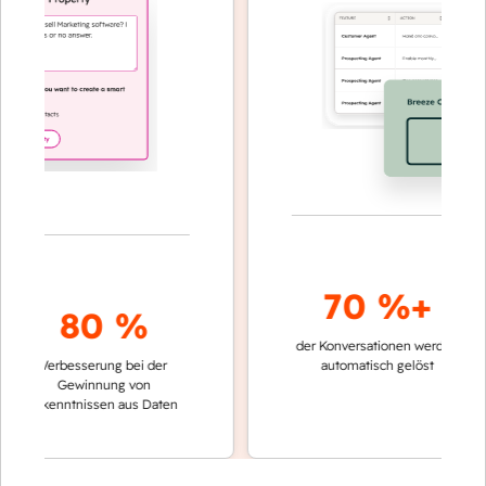
70 %+
80 %
der Konversationen werden
schnelle
Verbesserung bei der
automatisch gelöst
Vergle
Gewinnung von
keinen
Erkenntnissen aus Daten