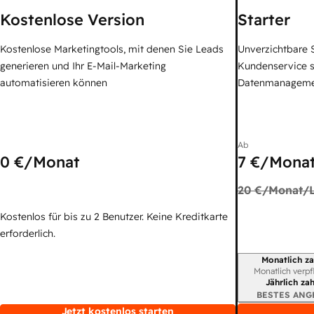
Kostenlose Version
Starter
Kostenlose Marketingtools, mit denen Sie Leads
Unverzichtbare S
generieren und Ihr E-Mail-Marketing
Kundenservice 
automatisieren können
Datenmanagem
Ab
0 €
/Monat
7 €
/Monat
20 €
/Monat/L
Kostenlos für bis zu 2 Benutzer. Keine Kreditkarte
erforderlich.
Monatlich za
Abrechnungszei
Monatlich verpf
Jährlich za
BESTES ANG
Jetzt kostenlos starten