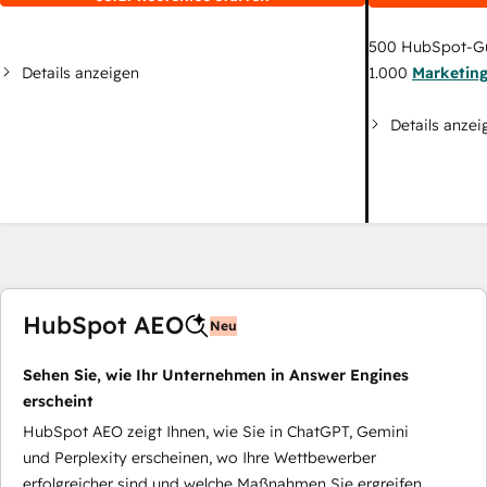
500
HubSpot-G
Details anzeigen
1.000
Marketin
Details anzei
HubSpot AEO
Neu
Sehen Sie, wie Ihr Unternehmen in Answer Engines
erscheint
HubSpot AEO zeigt Ihnen, wie Sie in ChatGPT, Gemini
und Perplexity erscheinen, wo Ihre Wettbewerber
erfolgreicher sind und welche Maßnahmen Sie ergreifen