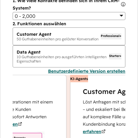
1.
Wie viele Kontakte befinden sich in Ihrem CRM-
System?
0 - 2,000
2.
Funktionen auswählen
Customer Agent
Professional+
50
Guthabeneinheiten pro gelöster Konversation
Data Agent
Starter+
10
Guthabeneinheiten pro ausgeführten intelligenten
Eigenschaften
Benutzerdefinierte Version erstellen
KI-Agents
Customer Agent
operationen mit einem
Löst Anfragen mit schnellen, pr
Ihre Kunden
– und eskaliert bei Bedarf, dami
nd sofort Antworten
auf komplexe Fälle und den Au
hren
Kundenbindung konzentrieren 
erfahren