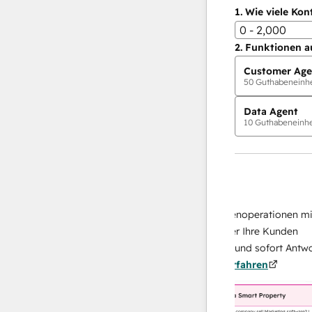
1.
Wie viele Kon
0 - 2,000
2.
Funktionen a
Customer Age
50
Guthabeneinhei
Data Agent
10
Guthabeneinhei
KI-Agents
Data Agent
 Antworten
Skalieren Sie Ihrer Datenoperationen mit ei
 Ihr Team
KI-gestützten Agent, der Ihre Kunden
on
recherchiert, analysiert und sofort Antworten
ehr
über sie liefert.
Mehr erfahren