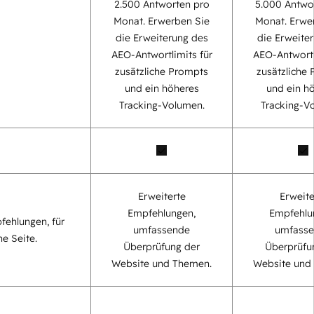
2.500 Antworten pro
5.000 Antwo
Monat. Erwerben Sie
Monat. Erwe
die Erweiterung des
die Erweite
AEO-Antwortlimits für
AEO-Antwortl
zusätzliche Prompts
zusätzliche
und ein höheres
und ein h
Tracking-Volumen.
Tracking-V
Erweiterte
Erweite
Empfehlungen,
Empfehlu
fehlungen, für
umfassende
umfass
ne Seite.
Überprüfung der
Überprüfu
Website und Themen.
Website und