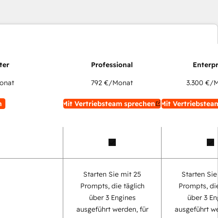
onat
792 €
/Monat
3.300 €
/M
n
Mit Vertriebsteam sprechen
Mit Vertriebstea
Starten Sie mit 25
Starten Sie
Prompts, die täglich
Prompts, die
über 3 Engines
über 3 En
ausgeführt werden, für
ausgeführt we