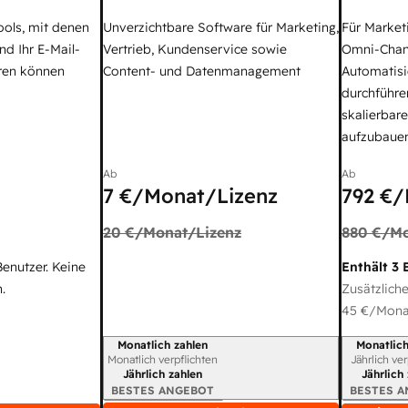
ools, mit denen
Unverzichtbare Software für Marketing,
Für Market
nd Ihr E-Mail-
Vertrieb, Kundenservice sowie
Omni-Chan
ren können
Content- und Datenmanagement
Automatisi
durchführe
skalierbar
aufzubaue
Ab
Ab
7 €
/Monat/Lizenz
792 €
/
20 €
/Monat/Lizenz
880 €
/Mo
Benutzer. Keine
Enthält 3 
.
Zusätzliche
45 €
/Monat
Monatlich zahlen
Monatlich
Abrechnungszeitraum
Abrechnun
Monatlich verpflichten
Jährlich ve
Jährlich zahlen
Jährlich
BESTES ANGEBOT
BESTES 