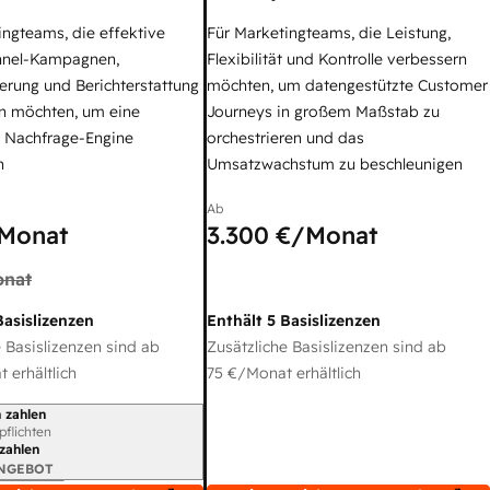
ingteams, die effektive
Für Marketingteams, die Leistung,
nel-Kampagnen,
Flexibilität und Kontrolle verbessern
erung und Berichterstattung
möchten, um datengestützte Customer
n möchten, um eine
Journeys in großem Maßstab zu
e Nachfrage-Engine
orchestrieren und das
n
Umsatzwachstum zu beschleunigen
Ab
Monat
3.300 €
/Monat
nat
Basislizenzen
Enthält 5 Basislizenzen
 Basislizenzen sind ab
Zusätzliche Basislizenzen sind ab
 erhältlich
75 €
/Monat erhältlich
 zahlen
gszeitraum
rpflichten
 zahlen
ANGEBOT