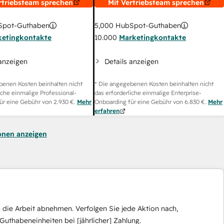
rtriebsteam sprechen
Mit Vertriebsteam sprechen
pot-Guthaben
5,000
HubSpot-Guthaben
ketingkontakte
10.000
Marketingkontakte
 anzeigen
Details anzeigen
benen Kosten beinhalten nicht
* Die angegebenen Kosten beinhalten nicht
iche einmalige Professional-
das erforderliche einmalige Enterprise-
ür eine Gebühr von
2.930 €
.
Mehr
Onboarding für eine Gebühr von
6.830 €
.
Mehr
erfahren
onen anzeigen
die Arbeit abnehmen. Verfolgen Sie jede Aktion nach,
Guthabeneinheiten bei [jährlicher] Zahlung.