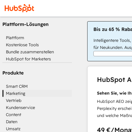
Plattform-Lösungen
Bis zu 65 % Raba
Plattform
Intelligentere Tools
Kostenlose Tools
für Neukunden. Ausg
Bundle zusammenstellen
HubSpot for Marketers
Produkte
HubSpot 
Smart CRM
Sehen Sie, wie I
Marketing
Vertrieb
HubSpot AEO zeigt
Kundenservice
Perplexity ersche
Content
und welche Maßna
Daten
49 €
/Mona
Umsatz