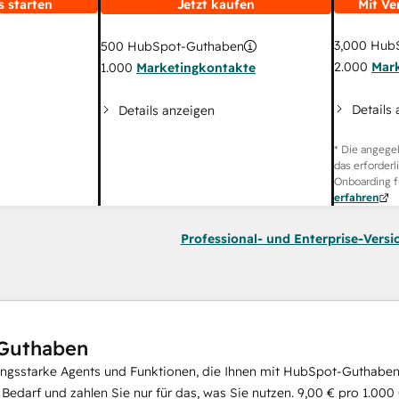
s starten
Jetzt kaufen
Mit Ve
3,000
HubS
500
HubSpot-Guthaben
2.000
Mar
1.000
Marketingkontakte
Details
Details anzeigen
* Die angege
das erforderl
Onboarding f
erfahren
Professional- und Enterprise-Versi
Guthaben
ungsstarke Agents und Funktionen, die Ihnen mit HubSpot-Guthaben 
i Bedarf und zahlen Sie nur für das, was Sie nutzen.
9,00 €
pro
1.000