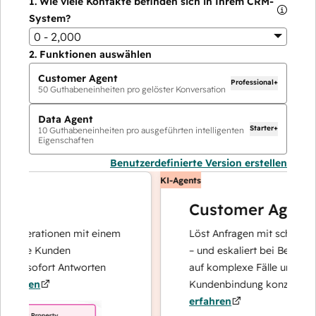
1.
Wie viele Kontakte befinden sich in Ihrem CRM-
System?
0 - 2,000
2.
Funktionen auswählen
Customer Agent
Professional+
50
Guthabeneinheiten pro gelöster Konversation
Data Agent
Starter+
10
Guthabeneinheiten pro ausgeführten intelligenten
Eigenschaften
Benutzerdefinierte Version erstellen
KI-Agents
Customer Agent
operationen mit einem
Löst Anfragen mit schnellen, pr
Ihre Kunden
– und eskaliert bei Bedarf, dami
nd sofort Antworten
auf komplexe Fälle und den Au
hren
Kundenbindung konzentrieren 
erfahren