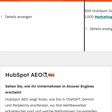
500
HubSpot-G
Details anzeigen
1.000
Marketin
Details anzei
HubSpot AEO
Neu
Sehen Sie, wie Ihr Unternehmen in Answer Engines
erscheint
HubSpot AEO zeigt Ihnen, wie Sie in ChatGPT, Gemini
und Perplexity erscheinen, wo Ihre Wettbewerber
erfolgreicher sind und welche Maßnahmen Sie ergreifen