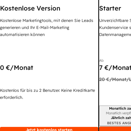
Kostenlose Version
Starter
Kostenlose Marketingtools, mit denen Sie Leads
Unverzichtbare S
generieren und Ihr E-Mail-Marketing
Kundenservice 
automatisieren können
Datenmanagem
Ab
0 €
/Monat
7 €
/Monat
20 €
/Monat/L
Kostenlos für bis zu 2 Benutzer. Keine Kreditkarte
erforderlich.
Monatlich za
Abrechnungszei
Monatlich verpf
Jährlich za
BESTES ANG
Jetzt kostenlos starten