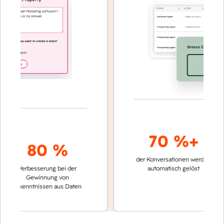
70 %+
80 %
der Konversationen werden
schnell
Verbesserung bei der
automatisch gelöst
Vergle
Gewinnung von
keine
Erkenntnissen aus Daten