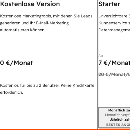
Kostenlose Version
Starter
Kostenlose Marketingtools, mit denen Sie Leads
Unverzichtbare S
generieren und Ihr E-Mail-Marketing
Kundenservice 
automatisieren können
Datenmanagem
Ab
0 €
/Monat
7 €
/Monat
20 €
/Monat/L
Kostenlos für bis zu 2 Benutzer. Keine Kreditkarte
erforderlich.
Monatlich za
Abrechnungszei
Monatlich verpf
Jährlich za
BESTES ANG