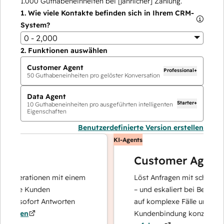
1.000
Guthabeneinheiten bei [jährlicher] Zahlung.
1.
Wie viele Kontakte befinden sich in Ihrem CRM-
System?
0 - 2,000
2.
Funktionen auswählen
Customer Agent
Professional+
50
Guthabeneinheiten pro gelöster Konversation
Data Agent
Starter+
10
Guthabeneinheiten pro ausgeführten intelligenten
Eigenschaften
Benutzerdefinierte Version erstellen
KI-Agents
Customer Agent
operationen mit einem
Löst Anfragen mit schnellen, pr
Ihre Kunden
– und eskaliert bei Bedarf, dami
nd sofort Antworten
auf komplexe Fälle und den Au
hren
Kundenbindung konzentrieren 