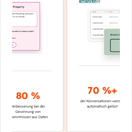
erfahren
70 %+
80 %
der Konversationen werden
schnelle
Verbesserung bei der
automatisch gelöst
Vergle
Gewinnung von
keinen
Erkenntnissen aus Daten