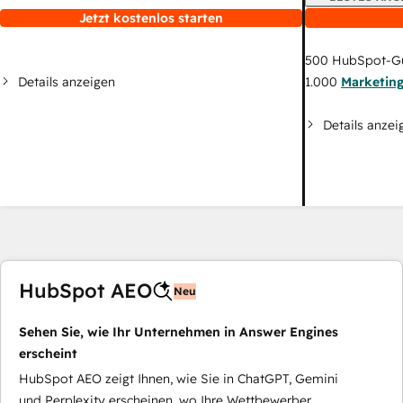
Jetzt kostenlos starten
500
HubSpot-G
Details anzeigen
1.000
Marketin
Details anzei
HubSpot AEO
Neu
Sehen Sie, wie Ihr Unternehmen in Answer Engines
erscheint
HubSpot AEO zeigt Ihnen, wie Sie in ChatGPT, Gemini
und Perplexity erscheinen, wo Ihre Wettbewerber