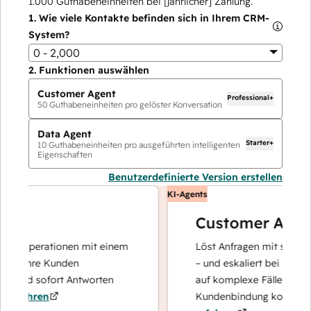
1.000
Guthabeneinheiten bei [jährlicher] Zahlung.
1.
Wie viele Kontakte befinden sich in Ihrem CRM-
System?
0 - 2,000
2.
Funktionen auswählen
Customer Agent
Professional+
50
Guthabeneinheiten pro gelöster Konversation
Data Agent
Starter+
10
Guthabeneinheiten pro ausgeführten intelligenten
Eigenschaften
Benutzerdefinierte Version erstellen
KI-Agents
Customer Agent
enoperationen mit einem
Löst Anfragen mit schnellen, 
r Ihre Kunden
– und eskaliert bei Bedarf, da
 und sofort Antworten
auf komplexe Fälle und den 
fahren
Kundenbindung konzentriere