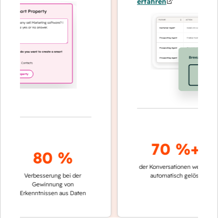
erfahren
70 %+
80 %
der Konversationen werden
schne
Verbesserung bei der
automatisch gelöst
Verg
Gewinnung von
kei
Erkenntnissen aus Daten