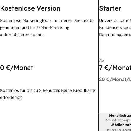
Kostenlose Version
Starter
Kostenlose Marketingtools, mit denen Sie Leads
Unverzichtbare S
generieren und Ihr E-Mail-Marketing
Kundenservice 
automatisieren können
Datenmanagem
Ab
0 €
/Monat
7 €
/Monat
20 €
/Monat/L
Kostenlos für bis zu 2 Benutzer. Keine Kreditkarte
erforderlich.
Monatlich za
Abrechnungszei
Monatlich verpf
Jährlich za
BESTES ANG