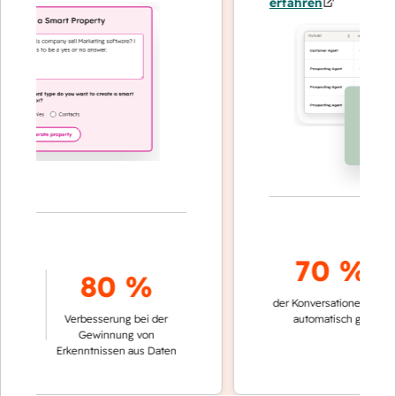
erfahren
70 %+
80 %
der Konversationen werden
s
Verbesserung bei der
automatisch gelöst
Gewinnung von
Erkenntnissen aus Daten