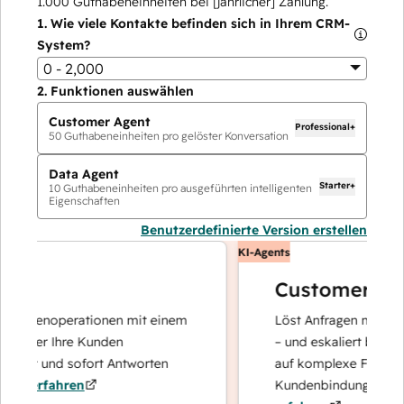
1.000
Guthabeneinheiten bei [jährlicher] Zahlung.
1.
Wie viele Kontakte befinden sich in Ihrem CRM-
System?
0 - 2,000
2.
Funktionen auswählen
Customer Agent
Professional+
50
Guthabeneinheiten pro gelöster Konversation
Data Agent
Starter+
10
Guthabeneinheiten pro ausgeführten intelligenten
Eigenschaften
Benutzerdefinierte Version erstellen
KI-Agents
Customer Agent
Datenoperationen mit einem
Löst Anfragen mit schnelle
 der Ihre Kunden
– und eskaliert bei Bedarf,
ert und sofort Antworten
auf komplexe Fälle und d
 erfahren
Kundenbindung konzentri