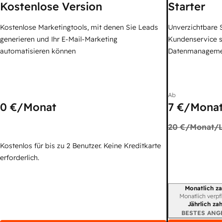
Kostenlose Version
Starter
Kostenlose Marketingtools, mit denen Sie Leads
Unverzichtbare S
generieren und Ihr E-Mail-Marketing
Kundenservice 
automatisieren können
Datenmanagem
Ab
0 €
/Monat
7 €
/Monat
20 €
/Monat/L
Kostenlos für bis zu 2 Benutzer. Keine Kreditkarte
erforderlich.
Monatlich za
Abrechnungszei
Monatlich verpf
Jährlich za
BESTES ANG