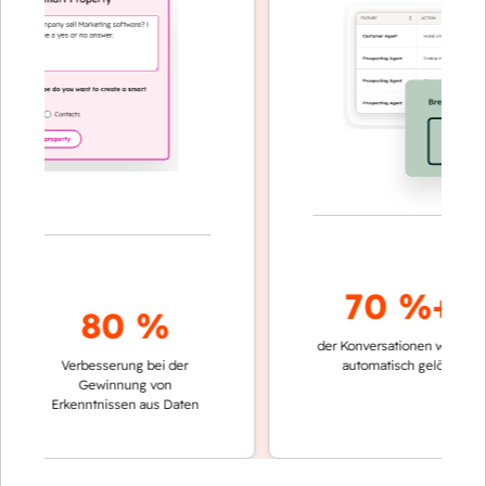
70 %+
80 %
der Konversationen werden
schn
Verbesserung bei der
automatisch gelöst
Ve
Gewinnung von
ke
Erkenntnissen aus Daten