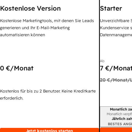
Kostenlose Version
Starter
Kostenlose Marketingtools, mit denen Sie Leads
Unverzichtbare S
generieren und Ihr E-Mail-Marketing
Kundenservice 
automatisieren können
Datenmanagem
Ab
0 €
/Monat
7 €
/Monat
20 €
/Monat/L
Kostenlos für bis zu 2 Benutzer. Keine Kreditkarte
erforderlich.
Monatlich za
Abrechnungszei
Monatlich verpf
Jährlich za
BESTES ANG
Jetzt kostenlos starten