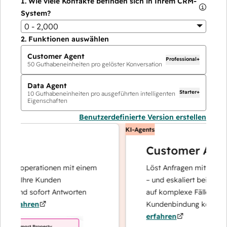
1.
Wie viele Kontakte befinden sich in Ihrem CRM-
System?
0 - 2,000
2.
Funktionen auswählen
Customer Agent
Professional+
50
Guthabeneinheiten pro gelöster Konversation
Data Agent
Starter+
10
Guthabeneinheiten pro ausgeführten intelligenten
Eigenschaften
Benutzerdefinierte Version erstellen
KI-Agents
Customer Agent
tenoperationen mit einem
Löst Anfragen mit schnellen,
er Ihre Kunden
– und eskaliert bei Bedarf, d
t und sofort Antworten
auf komplexe Fälle und den
rfahren
Kundenbindung konzentrier
erfahren