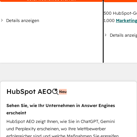
500
HubSpot-G
Details anzeigen
1.000
Marketin
Details anzei
HubSpot AEO
Neu
Sehen Sie, wie Ihr Unternehmen in Answer Engines
erscheint
HubSpot AEO zeigt Ihnen, wie Sie in ChatGPT, Gemini
und Perplexity erscheinen, wo Ihre Wettbewerber
erfolgreicher sind und welche Maßnahmen Sie ergreifen