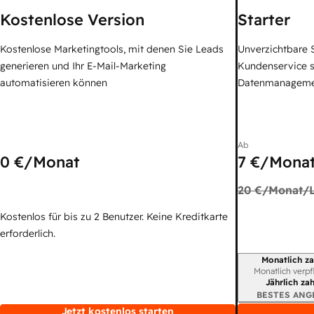
Kostenlose Version
Starter
Kostenlose Marketingtools, mit denen Sie Leads
Unverzichtbare S
generieren und Ihr E-Mail-Marketing
Kundenservice 
automatisieren können
Datenmanagem
Ab
0 €
/Monat
7 €
/Monat
20 €
/Monat/L
Kostenlos für bis zu 2 Benutzer. Keine Kreditkarte
erforderlich.
Monatlich za
Abrechnungszei
Monatlich verpf
Jährlich za
BESTES ANG
Jetzt kostenlos starten