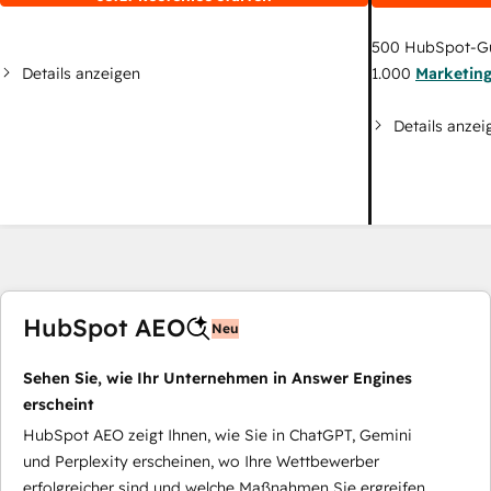
500
HubSpot-G
Details anzeigen
1.000
Marketin
Details anzei
HubSpot AEO
Neu
Sehen Sie, wie Ihr Unternehmen in Answer Engines
erscheint
HubSpot AEO zeigt Ihnen, wie Sie in ChatGPT, Gemini
und Perplexity erscheinen, wo Ihre Wettbewerber
erfolgreicher sind und welche Maßnahmen Sie ergreifen