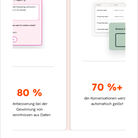
70 %+
80 %
der Konversationen werden
schnell
Verbesserung bei der
automatisch gelöst
Vergle
Gewinnung von
keine
Erkenntnissen aus Daten