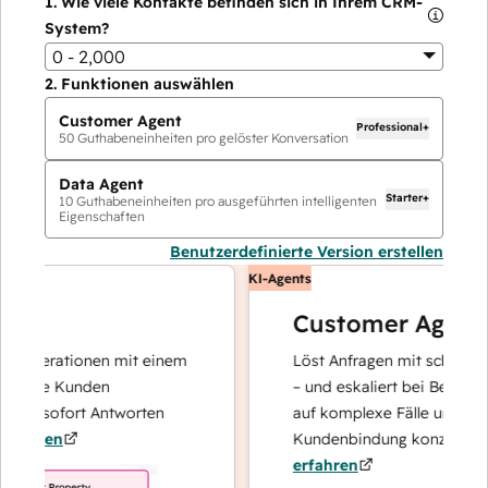
1.
Wie viele Kontakte befinden sich in Ihrem CRM-
System?
0 - 2,000
2.
Funktionen auswählen
Customer Agent
Professional+
50
Guthabeneinheiten pro gelöster Konversation
Data Agent
Starter+
10
Guthabeneinheiten pro ausgeführten intelligenten
Eigenschaften
Benutzerdefinierte Version erstellen
KI-Agents
Customer Agent
operationen mit einem
Löst Anfragen mit schnellen, pr
Ihre Kunden
– und eskaliert bei Bedarf, dami
nd sofort Antworten
auf komplexe Fälle und den Au
hren
Kundenbindung konzentrieren 
erfahren