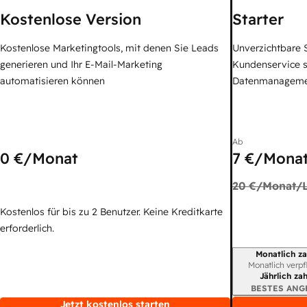
Kostenlose Version
Starter
Kostenlose Marketingtools, mit denen Sie Leads
Unverzichtbare S
generieren und Ihr E-Mail-Marketing
Kundenservice 
automatisieren können
Datenmanagem
Ab
0 €
/Monat
7 €
/Monat
20 €
/Monat/L
Kostenlos für bis zu 2 Benutzer. Keine Kreditkarte
erforderlich.
Monatlich za
Abrechnungszei
Monatlich verpf
Jährlich za
BESTES ANG
Jetzt kostenlos starten