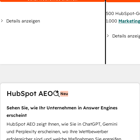
500
HubSpot-G
Details anzeigen
1.000
Marketin
Details anzei
HubSpot AEO
Neu
Sehen Sie, wie Ihr Unternehmen in Answer Engines
erscheint
HubSpot AEO zeigt Ihnen, wie Sie in ChatGPT, Gemini
und Perplexity erscheinen, wo Ihre Wettbewerber
erfolgreicher sind und welche Maßnahmen Sie ergreifen