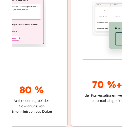
70 %+
80 %
der Konversationen werden
schn
Verbesserung bei der
automatisch gelöst
Ver
Gewinnung von
kei
Erkenntnissen aus Daten