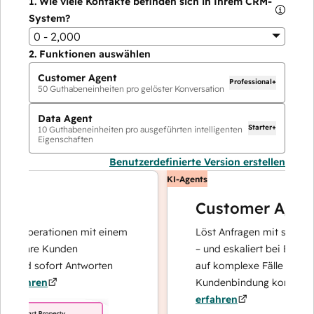
1.
Wie viele Kontakte befinden sich in Ihrem CRM-
System?
0 - 2,000
2.
Funktionen auswählen
Customer Agent
Professional+
50
Guthabeneinheiten pro gelöster Konversation
Data Agent
Starter+
10
Guthabeneinheiten pro ausgeführten intelligenten
Eigenschaften
Benutzerdefinierte Version erstellen
KI-Agents
Customer Agent
tenoperationen mit einem
Löst Anfragen mit schnellen,
r Ihre Kunden
– und eskaliert bei Bedarf, d
 und sofort Antworten
auf komplexe Fälle und den 
fahren
Kundenbindung konzentriere
erfahren