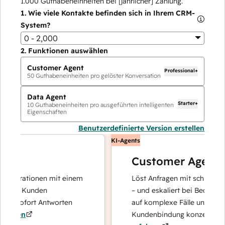
1.000
Guthabeneinheiten bei [jährlicher] Zahlung.
1.
Wie viele Kontakte befinden sich in Ihrem CRM-
System?
0 - 2,000
2.
Funktionen auswählen
Customer Agent
Professional+
50
Guthabeneinheiten pro gelöster Konversation
Data Agent
Starter+
10
Guthabeneinheiten pro ausgeführten intelligenten
Eigenschaften
Benutzerdefinierte Version erstellen
KI-Agents
Customer Agent
operationen mit einem
Löst Anfragen mit schnellen, pr
Ihre Kunden
– und eskaliert bei Bedarf, dami
nd sofort Antworten
auf komplexe Fälle und den Au
hren
Kundenbindung konzentrieren 