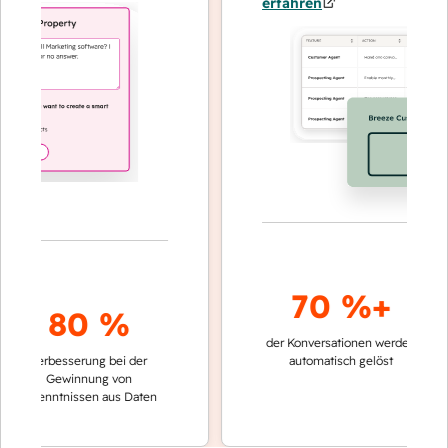
erfahren
70 %+
80 %
der Konversationen werden
schnell
Verbesserung bei der
automatisch gelöst
Vergle
Gewinnung von
keine
Erkenntnissen aus Daten