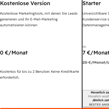
Kostenlose Version
Starter
Kostenlose Marketingtools, mit denen Sie Leads
Unverzichtbare S
generieren und Ihr E-Mail-Marketing
Kundenservice 
automatisieren können
Datenmanagem
Ab
0 €
/Monat
7 €
/Monat
20 €
/Monat/L
Kostenlos für bis zu 2 Benutzer. Keine Kreditkarte
erforderlich.
Monatlich za
Abrechnungszei
Monatlich verpf
Jährlich za
BESTES ANG