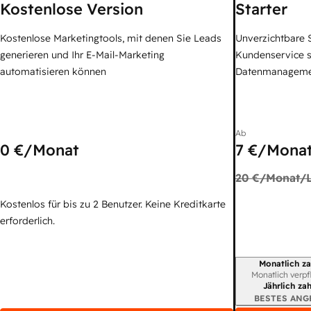
Kostenlose Version
Starter
Kostenlose Marketingtools, mit denen Sie Leads
Unverzichtbare S
generieren und Ihr E-Mail-Marketing
Kundenservice 
automatisieren können
Datenmanagem
Ab
0 €
/Monat
7 €
/Monat
20 €
/Monat/L
Kostenlos für bis zu 2 Benutzer. Keine Kreditkarte
erforderlich.
Monatlich za
Abrechnungszei
Monatlich verpf
Jährlich za
BESTES ANG