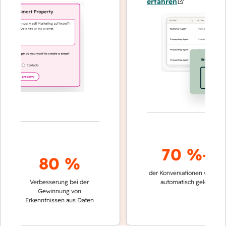
erfahren
70 %+
80 %
der Konversationen werden
sch
Verbesserung bei der
automatisch gelöst
Ve
Gewinnung von
ke
Erkenntnissen aus Daten