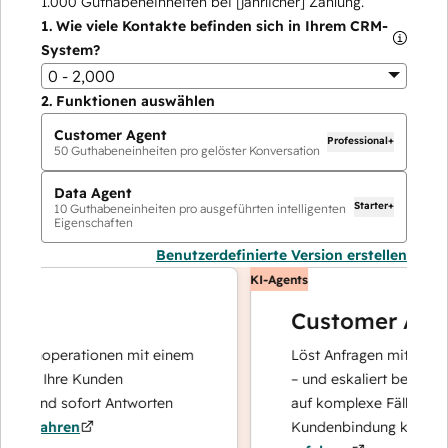
1.000
Guthabeneinheiten bei [jährlicher] Zahlung.
1.
Wie viele Kontakte befinden sich in Ihrem CRM-
System?
0 - 2,000
2.
Funktionen auswählen
Customer Agent
Professional+
50
Guthabeneinheiten pro gelöster Konversation
Data Agent
Starter+
10
Guthabeneinheiten pro ausgeführten intelligenten
Eigenschaften
Benutzerdefinierte Version erstellen
KI-Agents
Customer Agent
tenoperationen mit einem
Löst Anfragen mit schnellen
er Ihre Kunden
– und eskaliert bei Bedarf, 
t und sofort Antworten
auf komplexe Fälle und den
rfahren
Kundenbindung konzentrier