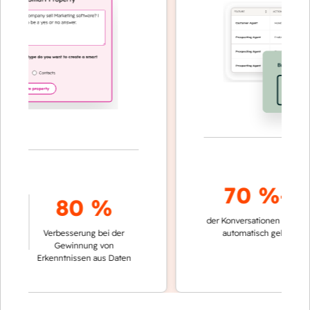
70 %+
80 %
der Konversationen werden
sch
Verbesserung bei der
automatisch gelöst
V
Gewinnung von
k
Erkenntnissen aus Daten