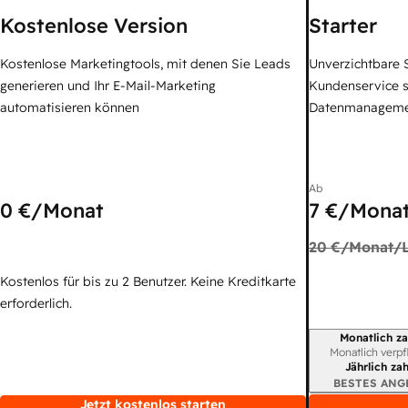
Kostenlose Version
Starter
Kostenlose Marketingtools, mit denen Sie Leads
Unverzichtbare S
generieren und Ihr E-Mail-Marketing
Kundenservice 
automatisieren können
Datenmanagem
Ab
0 €
/Monat
7 €
/Monat
20 €
/Monat/L
Kostenlos für bis zu 2 Benutzer. Keine Kreditkarte
erforderlich.
Monatlich za
Abrechnungszei
Monatlich verpf
Jährlich za
BESTES ANG
Jetzt kostenlos starten