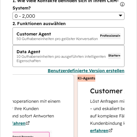
1.
Wie viele Kontakte befinden sich in Ihrem CRM-
System?
0 - 2,000
2.
Funktionen auswählen
Customer Agent
Professional+
50
Guthabeneinheiten pro gelöster Konversation
Data Agent
Starter+
10
Guthabeneinheiten pro ausgeführten intelligenten
Eigenschaften
Benutzerdefinierte Version erstellen
KI-Agents
Customer Agent
atenoperationen mit einem
Löst Anfragen mit schnellen
der Ihre Kunden
– und eskaliert bei Bedarf, 
rt und sofort Antworten
auf komplexe Fälle und de
erfahren
Kundenbindung konzentrie
erfahren