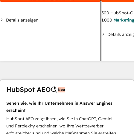
500
HubSpot-G
Details anzeigen
1.000
Marketin
Details anzei
HubSpot AEO
Neu
Sehen Sie, wie Ihr Unternehmen in Answer Engines
erscheint
HubSpot AEO zeigt Ihnen, wie Sie in ChatGPT, Gemini
und Perplexity erscheinen, wo Ihre Wettbewerber
erfolgreicher sind und welche Maßnahmen Sie ergreifen