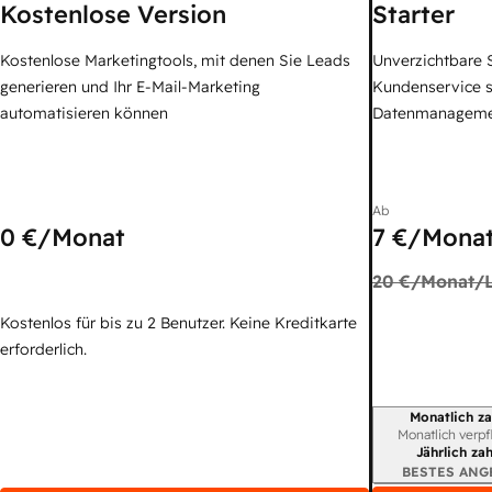
Kostenlose Version
Starter
Kostenlose Marketingtools, mit denen Sie Leads
Unverzichtbare S
generieren und Ihr E-Mail-Marketing
Kundenservice 
automatisieren können
Datenmanagem
Ab
0 €
/Monat
7 €
/Monat
20 €
/Monat/L
Kostenlos für bis zu 2 Benutzer. Keine Kreditkarte
erforderlich.
Monatlich za
Abrechnungszei
Monatlich verpf
Jährlich za
BESTES ANG