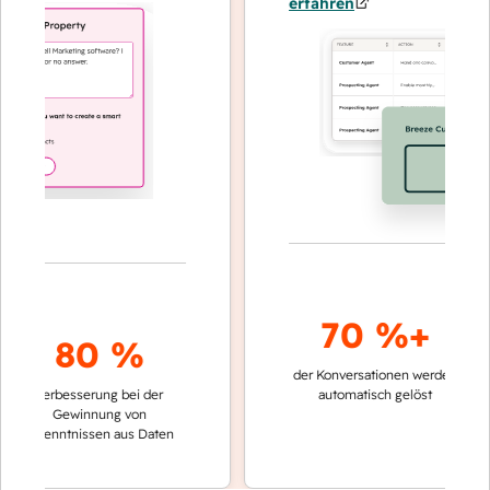
erfahren
70 %+
80 %
der Konversationen werden
schnelle
Verbesserung bei der
automatisch gelöst
Verglei
Gewinnung von
keinen
rkenntnissen aus Daten