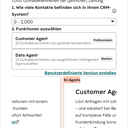
1.000
Guthabeneinheiten bei [jährlicher] Zahlung.
1.
Wie viele Kontakte befinden sich in Ihrem CRM-
System?
0 - 2,000
2.
Funktionen auswählen
Customer Agent
Professional+
50
Guthabeneinheiten pro gelöster Konversation
Data Agent
Starter+
10
Guthabeneinheiten pro ausgeführten intelligenten
Eigenschaften
Benutzerdefinierte Version erstellen
KI-Agents
Customer Agent
perationen mit einem
Löst Anfragen mit schnellen, pr
hre Kunden
– und eskaliert bei Bedarf, damit
d sofort Antworten
auf komplexe Fälle und den Auf
ren
Kundenbindung konzentrieren k