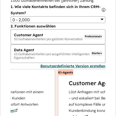
1.000
Guthabeneinheiten bei [jährlicher] Zahlung.
1.
Wie viele Kontakte befinden sich in Ihrem CRM-
System?
0 - 2,000
2.
Funktionen auswählen
Customer Agent
Professional+
50
Guthabeneinheiten pro gelöster Konversation
Data Agent
Starter+
10
Guthabeneinheiten pro ausgeführten intelligenten
Eigenschaften
Benutzerdefinierte Version erstellen
KI-Agents
Customer Agent
operationen mit einem
Löst Anfragen mit schnellen, pr
hre Kunden
– und eskaliert bei Bedarf, dami
d sofort Antworten
auf komplexe Fälle und den Auf
hren
Kundenbindung konzentrieren k