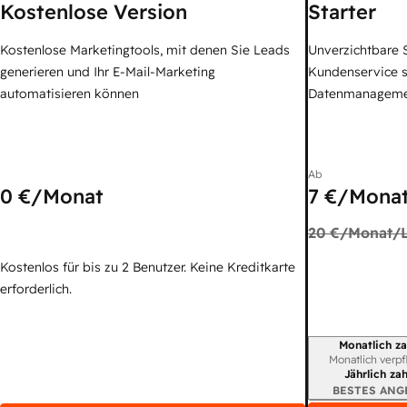
Kostenlose Version
Starter
Kostenlose Marketingtools, mit denen Sie Leads
Unverzichtbare S
generieren und Ihr E-Mail-Marketing
Kundenservice 
automatisieren können
Datenmanagem
Ab
0 €
/Monat
7 €
/Monat
20 €
/Monat/L
Kostenlos für bis zu 2 Benutzer. Keine Kreditkarte
erforderlich.
Monatlich za
Abrechnungszei
Monatlich verpf
Jährlich za
BESTES ANG