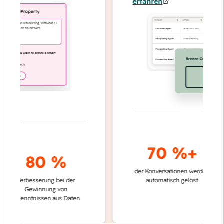
erfahren
70 %+
80 %
der Konversationen werden
schnelle
Verbesserung bei der
automatisch gelöst
Verglei
Gewinnung von
keinen
rkenntnissen aus Daten