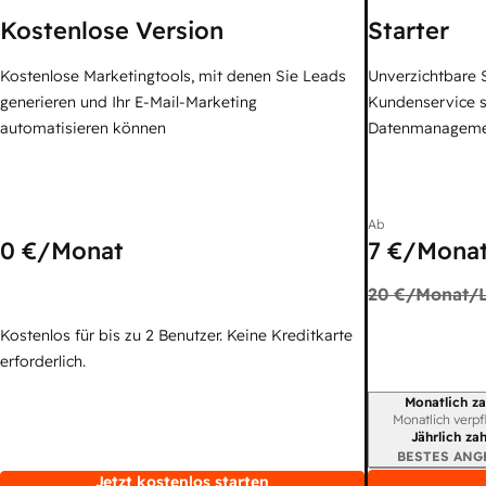
Kostenlose Version
Starter
Kostenlose Marketingtools, mit denen Sie Leads
Unverzichtbare S
generieren und Ihr E-Mail-Marketing
Kundenservice 
automatisieren können
Datenmanagem
Ab
0 €
/Monat
7 €
/Monat
20 €
/Monat/L
Kostenlos für bis zu 2 Benutzer. Keine Kreditkarte
erforderlich.
Monatlich za
Abrechnungszei
Monatlich verpf
Jährlich za
BESTES ANG
Jetzt kostenlos starten