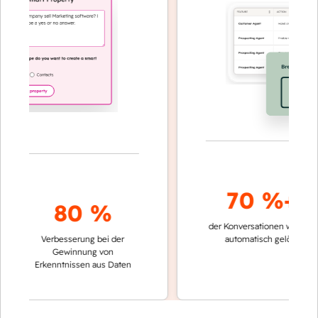
70 %+
80 %
der Konversationen werden
schn
Verbesserung bei der
automatisch gelöst
Ve
Gewinnung von
ke
Erkenntnissen aus Daten