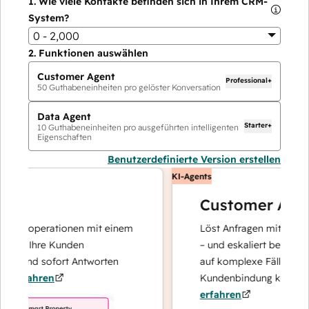
1.
Wie viele Kontakte befinden sich in Ihrem CRM-
System?
0 - 2,000
2.
Funktionen auswählen
Customer Agent
Professional+
50
Guthabeneinheiten pro gelöster Konversation
Data Agent
Starter+
10
Guthabeneinheiten pro ausgeführten intelligenten
Eigenschaften
Benutzerdefinierte Version erstellen
KI-Agents
Customer Agent
tenoperationen mit einem
Löst Anfragen mit schnellen,
er Ihre Kunden
– und eskaliert bei Bedarf, d
t und sofort Antworten
auf komplexe Fälle und den
rfahren
Kundenbindung konzentrier
erfahren