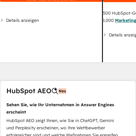
500
HubSpot-G
Details anzeigen
1.000
Marketin
Details anzei
HubSpot AEO
Neu
Sehen Sie, wie Ihr Unternehmen in Answer Engines
erscheint
HubSpot AEO zeigt Ihnen, wie Sie in ChatGPT, Gemini
und Perplexity erscheinen, wo Ihre Wettbewerber
erfolgreicher sind und welche Maßnahmen Sie ergreifen