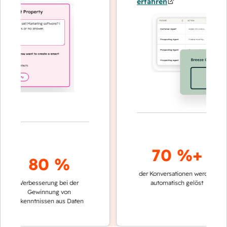
erfahren
70 %+
80 %
der Konversationen werden
schnell
Verbesserung bei der
automatisch gelöst
Vergl
Gewinnung von
keine
Erkenntnissen aus Daten