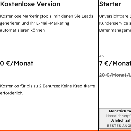
Kostenlose Version
Starter
Kostenlose Marketingtools, mit denen Sie Leads
Unverzichtbare S
generieren und Ihr E-Mail-Marketing
Kundenservice 
automatisieren können
Datenmanagem
Ab
0 €
/Monat
7 €
/Monat
20 €
/Monat/L
Kostenlos für bis zu 2 Benutzer. Keine Kreditkarte
erforderlich.
Monatlich za
Abrechnungszei
Monatlich verpf
Jährlich za
BESTES ANG