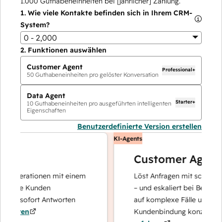
1.000
Guthabeneinheiten bei [jährlicher] Zahlung.
1.
Wie viele Kontakte befinden sich in Ihrem CRM-
System?
0 - 2,000
2.
Funktionen auswählen
Customer Agent
Professional+
50
Guthabeneinheiten pro gelöster Konversation
Data Agent
Starter+
10
Guthabeneinheiten pro ausgeführten intelligenten
Eigenschaften
Benutzerdefinierte Version erstellen
KI-Agents
Customer Agent
operationen mit einem
Löst Anfragen mit schnellen, p
Ihre Kunden
– und eskaliert bei Bedarf, dam
nd sofort Antworten
auf komplexe Fälle und den Au
hren
Kundenbindung konzentrieren 