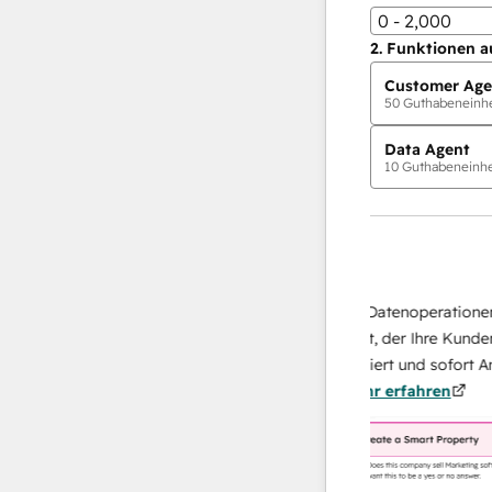
0 - 2,000
2.
Funktionen a
Customer Age
50
Guthabeneinhei
Data Agent
10
Guthabeneinhei
KI-Agents
Data Agent
isen Antworten
Skalieren Sie Ihrer Datenoperationen mit
ich Ihr Team
KI-gestützten Agent, der Ihre Kunden
u von
recherchiert, analysiert und sofort Antwor
nn.
Mehr
über sie liefert.
Mehr erfahren