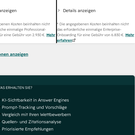
 anzeigen
Details anzeigen
benen Kosten beinhalten nicht
* Die angegebenen Kosten beinhalten nicht
iche einmalige Professional-
das erforderliche einmalige Enterprise-
ür eine Gebühr von
2.930 €
.
Mehr
Onboarding für eine Gebühr von
6.830 €
.
Mehr
erfahren
onen anzeigen
AS ERHALTEN SIE?
KI-Sichtbarkeit in Answer Engines
Prompt-Tracking und Vorschläge
Vergleich mit Ihren Wettbewerbern
Quellen- und Zitationsanalyse
Priorisierte Empfehlungen