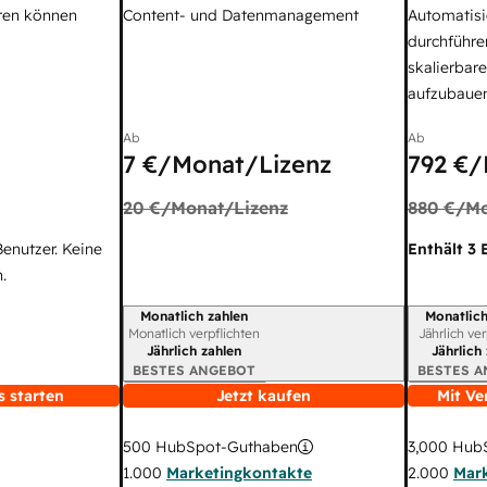
ren können
Content- und Datenmanagement
Automatisi
durchführe
skalierbar
aufzubaue
Ab
Ab
7 €
/Monat/Lizenz
792 €
/
20 €
/Monat/Lizenz
880 €
/Mo
Benutzer. Keine
Enthält 3 
.
Monatlich zahlen
Monatlich
Abrechnungszeitraum
Abrechnun
Monatlich verpflichten
Jährlich ve
Jährlich zahlen
Jährlich
BESTES ANGEBOT
BESTES 
s starten
Jetzt kaufen
Mit Ve
3,000
HubS
500
HubSpot-Guthaben
2.000
Mar
1.000
Marketingkontakte