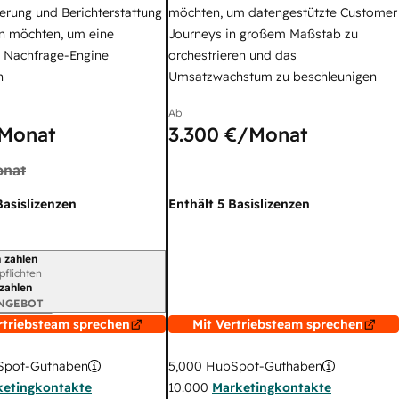
erung und Berichterstattung
möchten, um datengestützte Customer
n möchten, um eine
Journeys in großem Maßstab zu
e Nachfrage-Engine
orchestrieren und das
n
Umsatzwachstum zu beschleunigen
Ab
Monat
3.300 €
/Monat
nat
Basislizenzen
Enthält 5 Basislizenzen
 zahlen
gszeitraum
rpflichten
 zahlen
ANGEBOT
rtriebsteam sprechen
Mit Vertriebsteam sprechen
pot-Guthaben
5,000
HubSpot-Guthaben
ketingkontakte
10.000
Marketingkontakte