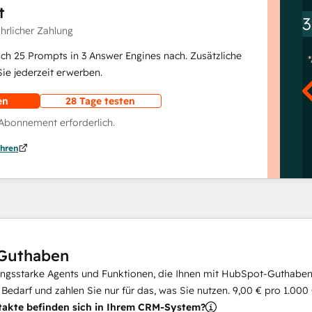
t
3
ährlicher Zahlung
lich 25 Prompts in 3 Answer Engines nach. Zusätzliche
e jederzeit erwerben.
en
28 Tage testen
 Abonnement erforderlich.
hren
Guthaben
ungsstarke Agents und Funktionen, die Ihnen mit HubSpot-Guthaben 
i Bedarf und zahlen Sie nur für das, was Sie nutzen.
9,00 €
pro
1.000
takte befinden sich in Ihrem CRM-System?