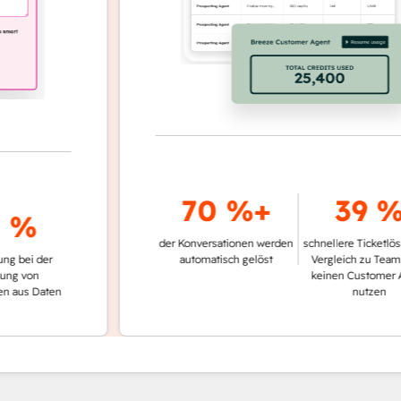
70 %+
39 %
%
der Konversationen werden
schnellere Ticketlösung im
 der
automatisch gelöst
Vergleich zu Teams, die
n
keinen Customer Agent
 Daten
nutzen