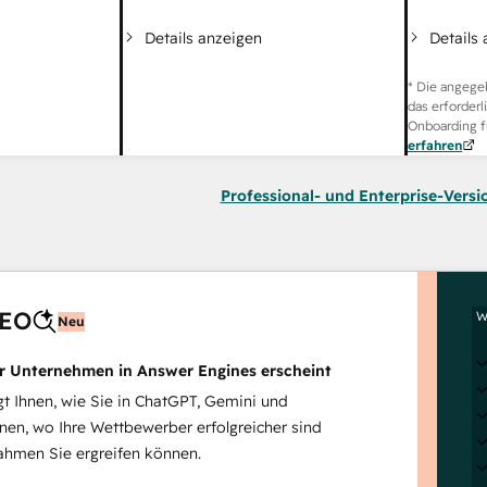
Details
Details anzeigen
* Die angege
das erforderl
Onboarding f
erfahren
Professional- und Enterprise-Versi
AEO
W
Neu
hr Unternehmen in Answer Engines erscheint
 Ihnen, wie Sie in ChatGPT, Gemini und
inen, wo Ihre Wettbewerber erfolgreicher sind
hmen Sie ergreifen können.