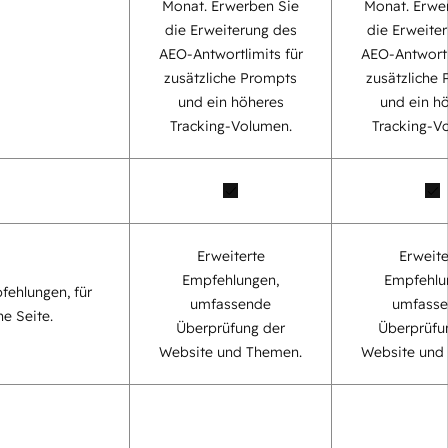
Monat. Erwerben Sie
Monat. Erwe
die Erweiterung des
die Erweite
AEO-Antwortlimits für
AEO-Antwortl
zusätzliche Prompts
zusätzliche
und ein höheres
und ein h
Tracking-Volumen.
Tracking-V
Erweiterte
Erweite
Empfehlungen,
Empfehlu
fehlungen, für
umfassende
umfass
ne Seite.
Überprüfung der
Überprüfu
Website und Themen.
Website und