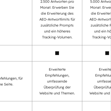
2.500 Antworten pro
5.000 Antwo
Monat. Erwerben Sie
Monat. Erwe
die Erweiterung des
die Erweite
AEO-Antwortlimits für
AEO-Antwortl
zusätzliche Prompts
zusätzliche
und ein höheres
und ein h
Tracking-Volumen.
Tracking-V
Erweiterte
Erweite
Empfehlungen,
Empfehlu
fehlungen, für
umfassende
umfass
ne Seite.
Überprüfung der
Überprüfu
Website und Themen.
Website und