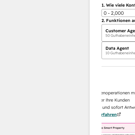
1.
Wie viele Kon
0 - 2,000
2.
Funktionen a
Customer Age
50
Guthabeneinhei
Data Agent
10
Guthabeneinhei
KI-Agents
Data Agent
n Antworten
Skalieren Sie Ihrer Datenoperationen mit ei
 Ihr Team
KI-gestützten Agent, der Ihre Kunden
von
recherchiert, analysiert und sofort Antworten
Mehr
über sie liefert.
Mehr erfahren