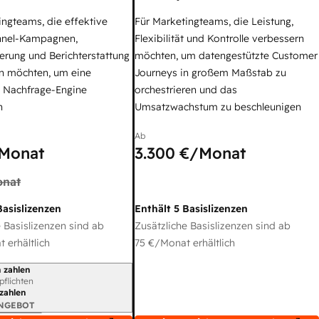
ingteams, die effektive
Für Marketingteams, die Leistung,
nel-Kampagnen,
Flexibilität und Kontrolle verbessern
erung und Berichterstattung
möchten, um datengestützte Customer
n möchten, um eine
Journeys in großem Maßstab zu
e Nachfrage-Engine
orchestrieren und das
n
Umsatzwachstum zu beschleunigen
Ab
Monat
3.300 €
/Monat
nat
Basislizenzen
Enthält 5 Basislizenzen
 Basislizenzen sind ab
Zusätzliche Basislizenzen sind ab
 erhältlich
75 €
/Monat erhältlich
 zahlen
gszeitraum
rpflichten
 zahlen
ANGEBOT