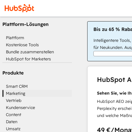
Plattform-Lösungen
Bis zu 65 % Raba
Plattform
Intelligentere Tools
Kostenlose Tools
für Neukunden. Ausg
Bundle zusammenstellen
HubSpot for Marketers
Produkte
HubSpot 
Smart CRM
Sehen Sie, wie I
Marketing
Vertrieb
HubSpot AEO zeigt
Kundenservice
Perplexity ersche
Content
und welche Maßna
Daten
49 €
/Mona
Umsatz