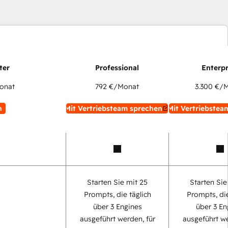
onat
792 €
/Monat
3.300 €
/M
n
Mit Vertriebsteam sprechen
Mit Vertriebstea
Starten Sie mit 25
Starten Sie
Prompts, die täglich
Prompts, die
über 3 Engines
über 3 En
ausgeführt werden, für
ausgeführt we