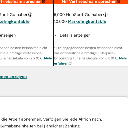
rtriebsteam sprechen
Mit Vertriebsteam sprechen
pot-Guthaben
5,000
HubSpot-Guthaben
ketingkontakte
10.000
Marketingkontakte
 anzeigen
Details anzeigen
benen Kosten beinhalten nicht
* Die angegebenen Kosten beinhalten nicht
iche einmalige Professional-
das erforderliche einmalige Enterprise-
ür eine Gebühr von
2.930 €
.
Mehr
Onboarding für eine Gebühr von
6.830 €
.
Mehr
erfahren
onen anzeigen
die Arbeit abnehmen. Verfolgen Sie jede Aktion nach,
Guthabeneinheiten bei [jährlicher] Zahlung.