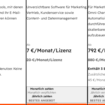
ools, mit denen
Unverzichtbare Software für Marketing,
Für Market
nd Ihr E-Mail-
Vertrieb, Kundenservice sowie
Omni-Chan
ren können
Content- und Datenmanagement
Automatisi
durchführe
skalierbar
aufzubaue
Ab
Ab
7 €
/Monat/Lizenz
792 €
/
20 €
/Monat/Lizenz
880 €
/Mo
Benutzer. Keine
Enthält 3 
.
Zusätzliche
45 €
/Monat
Monatlich zahlen
Monatlich
Abrechnungszeitraum
Abrechnun
Monatlich verpflichten
Jährlich ve
Jährlich zahlen
Jährlich
BESTES ANGEBOT
BESTES 