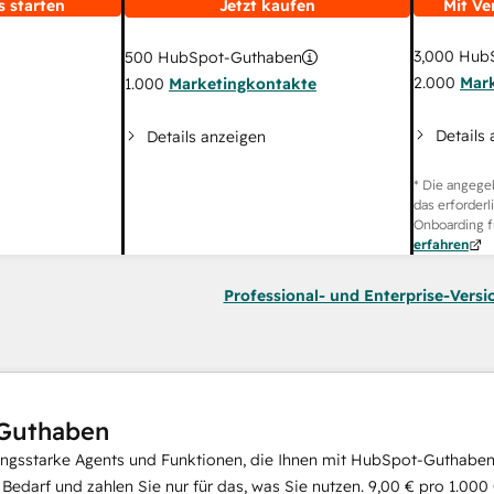
s starten
Jetzt kaufen
Mit Ve
3,000
HubS
500
HubSpot-Guthaben
2.000
Mar
1.000
Marketingkontakte
Details
Details anzeigen
* Die angege
das erforderl
Onboarding f
erfahren
Professional- und Enterprise-Versi
Guthaben
ungsstarke Agents und Funktionen, die Ihnen mit HubSpot-Guthaben 
i Bedarf und zahlen Sie nur für das, was Sie nutzen.
9,00 €
pro
1.000