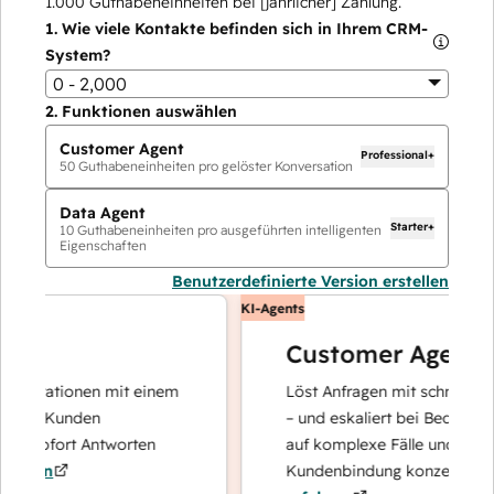
1.000
Guthabeneinheiten bei [jährlicher] Zahlung.
1.
Wie viele Kontakte befinden sich in Ihrem CRM-
System?
0 - 2,000
2.
Funktionen auswählen
Customer Agent
Professional+
50
Guthabeneinheiten pro gelöster Konversation
Data Agent
Starter+
10
Guthabeneinheiten pro ausgeführten intelligenten
Eigenschaften
Benutzerdefinierte Version erstellen
KI-Agents
Customer Agent
perationen mit einem
Löst Anfragen mit schnellen, prä
re Kunden
– und eskaliert bei Bedarf, damit
 sofort Antworten
auf komplexe Fälle und den Auf
ren
Kundenbindung konzentrieren k