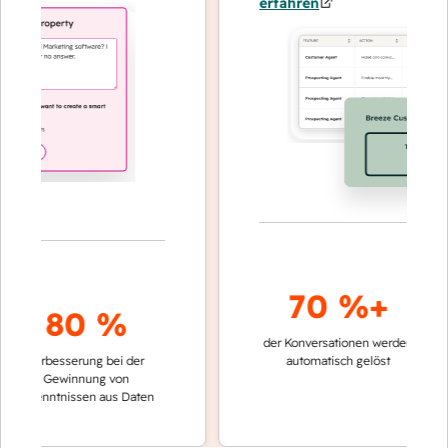
erfahren
70 %+
80 %
der Konversationen werden
schneller
Verbesserung bei der
automatisch gelöst
Vergleic
Gewinnung von
keinen 
kenntnissen aus Daten