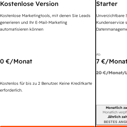
Kostenlose Version
Starter
Kostenlose Marketingtools, mit denen Sie Leads
Unverzichtbare S
generieren und Ihr E-Mail-Marketing
Kundenservice 
automatisieren können
Datenmanagem
Ab
0 €
/Monat
7 €
/Monat
20 €
/Monat/L
Kostenlos für bis zu 2 Benutzer. Keine Kreditkarte
erforderlich.
Monatlich za
Abrechnungszei
Monatlich verpf
Jährlich za
BESTES ANG