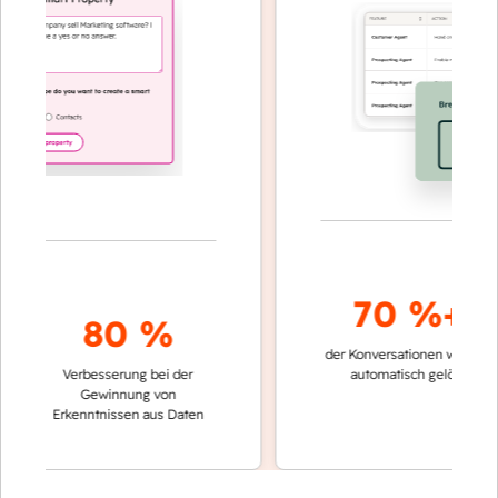
70 %+
80 %
der Konversationen werden
schn
Verbesserung bei der
automatisch gelöst
Ve
Gewinnung von
ke
Erkenntnissen aus Daten