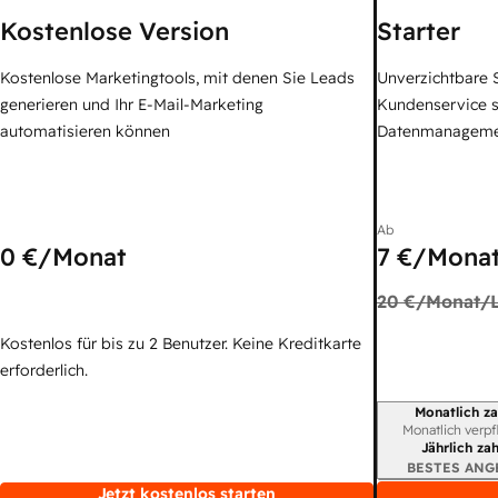
Kostenlose Version
Starter
Kostenlose Marketingtools, mit denen Sie Leads
Unverzichtbare S
generieren und Ihr E-Mail-Marketing
Kundenservice 
automatisieren können
Datenmanagem
Ab
0 €
/Monat
7 €
/Monat
20 €
/Monat/L
Kostenlos für bis zu 2 Benutzer. Keine Kreditkarte
erforderlich.
Monatlich za
Abrechnungszei
Monatlich verpf
Jährlich za
BESTES ANG
Jetzt kostenlos starten