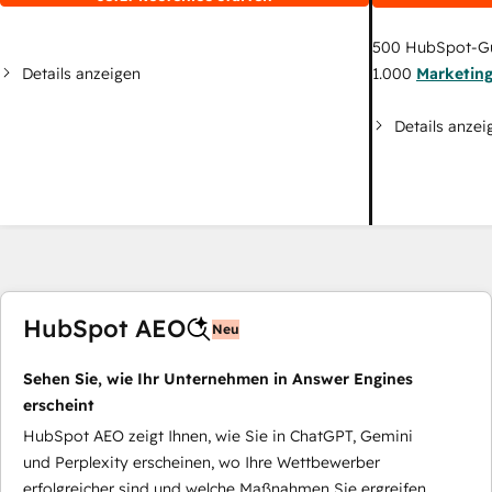
500
HubSpot-G
Details anzeigen
1.000
Marketin
Details anzei
HubSpot AEO
Neu
Sehen Sie, wie Ihr Unternehmen in Answer Engines
erscheint
HubSpot AEO zeigt Ihnen, wie Sie in ChatGPT, Gemini
und Perplexity erscheinen, wo Ihre Wettbewerber
erfolgreicher sind und welche Maßnahmen Sie ergreifen