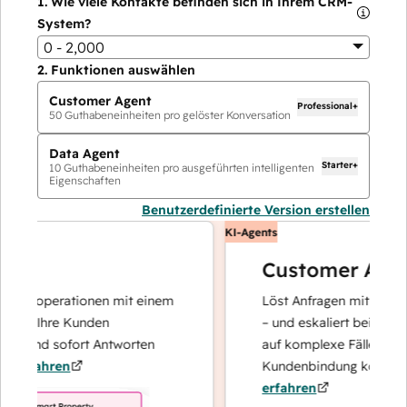
1.
Wie viele Kontakte befinden sich in Ihrem CRM-
System?
0 - 2,000
2.
Funktionen auswählen
Customer Agent
Professional+
50
Guthabeneinheiten pro gelöster Konversation
Data Agent
Starter+
10
Guthabeneinheiten pro ausgeführten intelligenten
Eigenschaften
Benutzerdefinierte Version erstellen
KI-Agents
Customer Agent
tenoperationen mit einem
Löst Anfragen mit schnellen,
er Ihre Kunden
– und eskaliert bei Bedarf, d
t und sofort Antworten
auf komplexe Fälle und den
rfahren
Kundenbindung konzentrier
erfahren