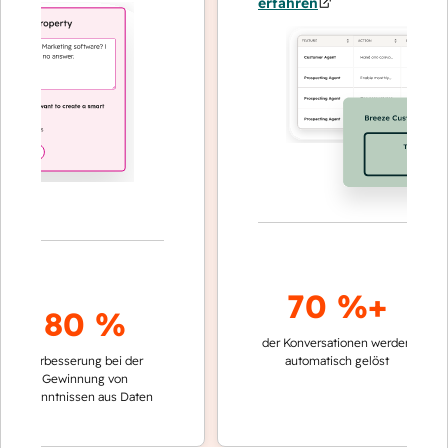
erfahren
70 %+
3
80 %
der Konversationen werden
schneller
Verbesserung bei der
automatisch gelöst
Vergleic
Gewinnung von
keinen 
kenntnissen aus Daten