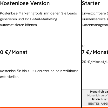
Kostenlose Version
Starter
Kostenlose Marketingtools, mit denen Sie Leads
Unverzichtbare S
generieren und Ihr E-Mail-Marketing
Kundenservice 
automatisieren können
Datenmanagem
Ab
0 €
/Monat
7 €
/Monat
20 €
/Monat/L
Kostenlos für bis zu 2 Benutzer. Keine Kreditkarte
erforderlich.
Monatlich za
Abrechnungszei
Monatlich verpf
Jährlich za
BESTES ANG