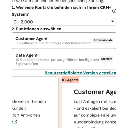
1.000
Guthabeneinheiten bei [jährlicher] Zahlung.
1.
Wie viele Kontakte befinden sich in Ihrem CRM-
System?
0 - 2,000
2.
Funktionen auswählen
Customer Agent
Professional+
50
Guthabeneinheiten pro gelöster Konversation
Data Agent
Starter+
10
Guthabeneinheiten pro ausgeführten intelligenten
Eigenschaften
Benutzerdefinierte Version erstellen
KI-Agents
Customer Agent
erationen mit einem
Löst Anfragen mit schnellen, prä
re Kunden
– und eskaliert bei Bedarf, damit
 sofort Antworten
auf komplexe Fälle und den Aufb
ren
Kundenbindung konzentrieren ka