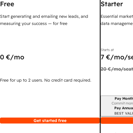
Free
Starter
Start generating and emailing new leads, and
Essential marketi
measuring your success — for free
data managemen
Starts at
0 €
/mo
7 €
/mo/s
20 €
/mo/seat
Free for up to 2 users. No credit card required.
Pay Month
Billing period
Commit mon
Pay Annua
BEST VAL
Get started free