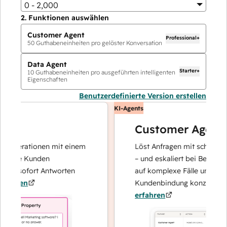
0 - 2,000
2.
Funktionen auswählen
Customer Agent
Professional+
50
Guthabeneinheiten pro gelöster Konversation
Data Agent
Starter+
10
Guthabeneinheiten pro ausgeführten intelligenten
Eigenschaften
Benutzerdefinierte Version erstellen
KI-Agents
Customer Agent
operationen mit einem
Löst Anfragen mit schnellen, pr
hre Kunden
– und eskaliert bei Bedarf, dami
nd sofort Antworten
auf komplexe Fälle und den Au
hren
Kundenbindung konzentrieren 
erfahren