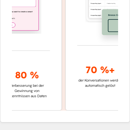
70 %+
80 %
der Konversationen werden
schnelle
Verbesserung bei der
automatisch gelöst
Vergle
Gewinnung von
keinen
Erkenntnissen aus Daten