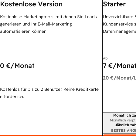
Kostenlose Version
Starter
Kostenlose Marketingtools, mit denen Sie Leads
Unverzichtbare S
generieren und Ihr E-Mail-Marketing
Kundenservice 
automatisieren können
Datenmanagem
Ab
0 €
/Monat
7 €
/Monat
20 €
/Monat/L
Kostenlos für bis zu 2 Benutzer. Keine Kreditkarte
erforderlich.
Monatlich za
Abrechnungszei
Monatlich verpf
Jährlich za
BESTES ANG