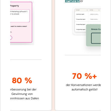
erfahren
70 %+
80 %
der Konversationen werden
schnelle
Verbesserung bei der
automatisch gelöst
Verglei
Gewinnung von
keinen
rkenntnissen aus Daten