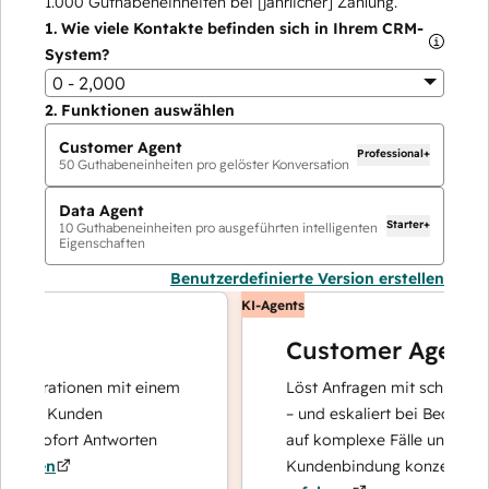
1.000
Guthabeneinheiten bei [jährlicher] Zahlung.
1.
Wie viele Kontakte befinden sich in Ihrem CRM-
System?
0 - 2,000
2.
Funktionen auswählen
Customer Agent
Professional+
50
Guthabeneinheiten pro gelöster Konversation
Data Agent
Starter+
10
Guthabeneinheiten pro ausgeführten intelligenten
Eigenschaften
Benutzerdefinierte Version erstellen
KI-Agents
Customer Agent
perationen mit einem
Löst Anfragen mit schnellen, pr
hre Kunden
– und eskaliert bei Bedarf, damit
d sofort Antworten
auf komplexe Fälle und den Auf
ren
Kundenbindung konzentrieren k