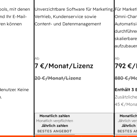
ools, mit denen
Unverzichtbare Software für Marketing,
Für Market
nd Ihr E-Mail-
Vertrieb, Kundenservice sowie
Omni-Chan
ren können
Content- und Datenmanagement
Automatisi
durchführe
skalierbar
aufzubaue
Ab
Ab
7 €
/Monat/Lizenz
792 €
/
20 €
/Monat/Lizenz
880 €
/Mo
Benutzer. Keine
Enthält 3 
.
Zusätzliche
45 €
/Monat
Monatlich zahlen
Monatlich
Abrechnungszeitraum
Abrechnun
Monatlich verpflichten
Jährlich ve
Jährlich zahlen
Jährlich
BESTES ANGEBOT
BESTES 