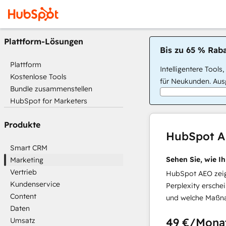
Plattform-Lösungen
Bis zu 65 % Raba
Plattform
Intelligentere Tools
Kostenlose Tools
für Neukunden. Ausg
Bundle zusammenstellen
HubSpot for Marketers
Produkte
HubSpot 
Smart CRM
Sehen Sie, wie I
Marketing
Vertrieb
HubSpot AEO zeigt
Kundenservice
Perplexity ersche
Content
und welche Maßna
Daten
49 €
/Mona
Umsatz