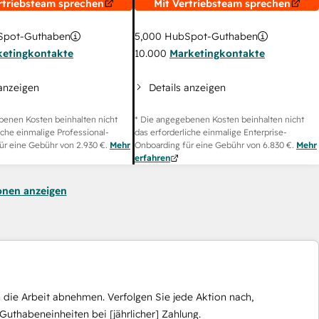
rtriebsteam sprechen
Mit Vertriebsteam sprechen
pot-Guthaben
5,000
HubSpot-Guthaben
ketingkontakte
10.000
Marketingkontakte
 anzeigen
Details anzeigen
benen Kosten beinhalten nicht
* Die angegebenen Kosten beinhalten nicht
iche einmalige Professional-
das erforderliche einmalige Enterprise-
ür eine Gebühr von
2.930 €
.
Mehr
Onboarding für eine Gebühr von
6.830 €
.
Mehr
erfahren
onen anzeigen
die Arbeit abnehmen. Verfolgen Sie jede Aktion nach,
Guthabeneinheiten bei [jährlicher] Zahlung.