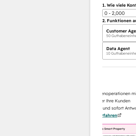
1.
Wie viele Kon
0 - 2,000
2.
Funktionen a
Customer Age
50
Guthabeneinhei
Data Agent
10
Guthabeneinhei
KI-Agents
Data Agent
 Antworten
Skalieren Sie Ihrer Datenoperationen mit ei
 Ihr Team
KI-gestützten Agent, der Ihre Kunden
on
recherchiert, analysiert und sofort Antworten
Mehr
über sie liefert.
Mehr erfahren