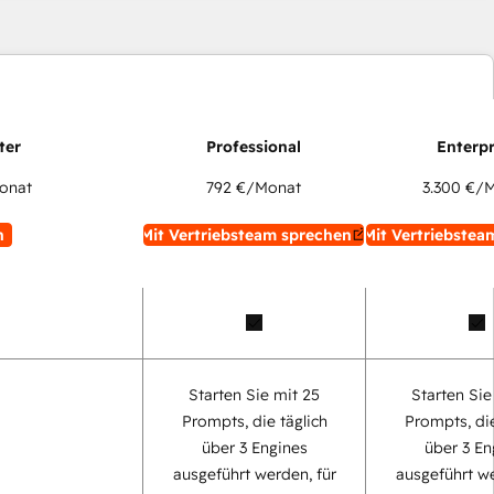
onat
792 €
/Monat
3.300 €
/M
n
Mit Vertriebsteam sprechen
Mit Vertriebstea
Starten Sie mit 25
Starten Sie
Prompts, die täglich
Prompts, die
über 3 Engines
über 3 En
ausgeführt werden, für
ausgeführt we