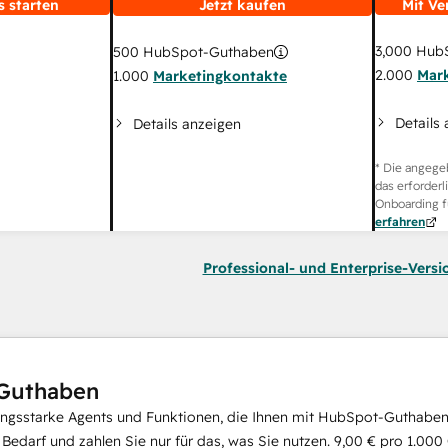
s starten
Jetzt kaufen
Mit Ve
3,000
HubS
500
HubSpot-Guthaben
2.000
Mar
1.000
Marketingkontakte
Details
Details anzeigen
* Die angege
das erforderl
Onboarding f
erfahren
Professional- und Enterprise-Versi
Guthaben
ungsstarke Agents und Funktionen, die Ihnen mit HubSpot-Guthaben 
i Bedarf und zahlen Sie nur für das, was Sie nutzen.
9,00 €
pro
1.000