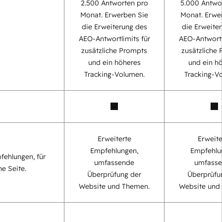
2.500 Antworten pro
5.000 Antwo
Monat. Erwerben Sie
Monat. Erwe
die Erweiterung des
die Erweite
AEO-Antwortlimits für
AEO-Antwortl
zusätzliche Prompts
zusätzliche
und ein höheres
und ein h
Tracking-Volumen.
Tracking-V
Erweiterte
Erweite
Empfehlungen,
Empfehlu
fehlungen, für
umfassende
umfass
ne Seite.
Überprüfung der
Überprüfu
Website und Themen.
Website und