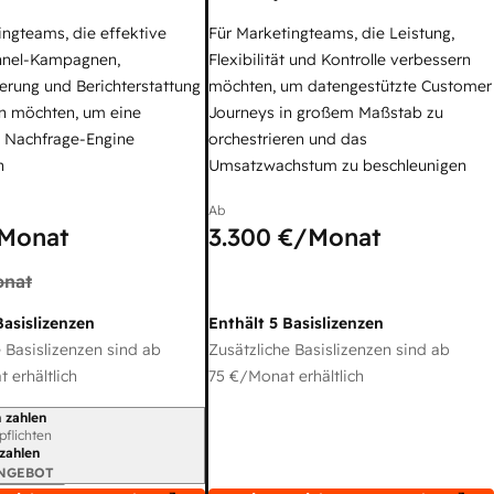
ingteams, die effektive
Für Marketingteams, die Leistung,
nel-Kampagnen,
Flexibilität und Kontrolle verbessern
erung und Berichterstattung
möchten, um datengestützte Customer
n möchten, um eine
Journeys in großem Maßstab zu
e Nachfrage-Engine
orchestrieren und das
n
Umsatzwachstum zu beschleunigen
Ab
Monat
3.300 €
/Monat
nat
Basislizenzen
Enthält 5 Basislizenzen
 Basislizenzen sind ab
Zusätzliche Basislizenzen sind ab
 erhältlich
75 €
/Monat erhältlich
 zahlen
gszeitraum
rpflichten
 zahlen
ANGEBOT