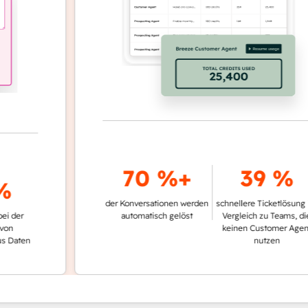
70 %+
39 %
der Konversationen werden
schnellere Ticketlösung im
automatisch gelöst
Vergleich zu Teams, die
keinen Customer Agent
en
nutzen