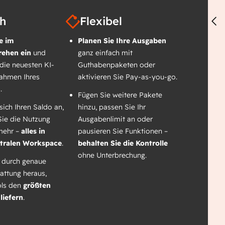
ch
Flexibel
e im
Planen Sie Ihre Ausgaben
ehen ein
und
ganz einfach mit
 die neuesten KI-
Guthabenpaketen oder
Rahmen Ihres
aktivieren Sie Pay-as-you-go.
.
Fügen Sie weitere Pakete
sich Ihren Saldo an,
hinzu, passen Sie Ihr
Sie die Nutzung
Ausgabenlimit an oder
mehr –
alles in
pausieren Sie Funktionen –
tralen Workspace
.
behalten Sie die Kontrolle
ohne Unterbrechung.
 durch genaue
tattung heraus,
ols den
größten
liefern
.