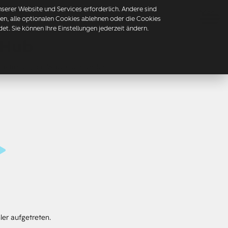
erer Website und Services erforderlich. Andere sind
Menü
mmen, alle optionalen Cookies ablehnen oder die Cookies
t. Sie können Ihre Einstellungen jederzeit ändern.
 Hub
gaktionen, die Wachstum fördern.
ler aufgetreten.