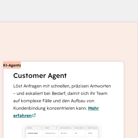
enden
KI-Agents
Customer Agent
Löst Anfragen mit schnellen, präzisen Antworten
tasten,
– und eskaliert bei Bedarf, damit sich Ihr Team
auf komplexe Fälle und den Aufbau von
re
Kundenbindung konzentrieren kann.
Mehr
ente
erfahren
zeigen