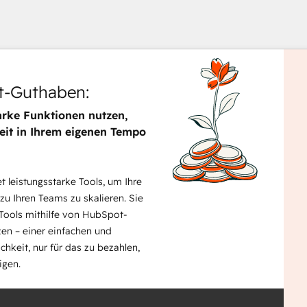
-Guthaben:
arke Funktionen nutzen,
eit in Ihrem eigenen Tempo
Verw
Sie
die
 leistungsstarke Tools, um Ihre
Pfeil
 zu Ihren Teams zu skalieren. Sie
um
Tools mithilfe von HubSpot-
ande
en – einer einfachen und
Elem
ichkeit, nur für das zu bezahlen,
anzu
igen.