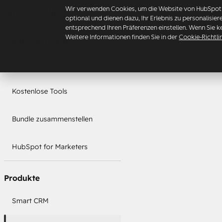
Wir verwenden Cookies, um die Website von HubSpot z
optional und dienen dazu, Ihr Erlebnis zu personalisie
entsprechend Ihren Präferenzen einstellen. Wenn Sie k
Weitere Informationen finden Sie in der
Cookie-Richtli
Plattform-Lösungen
Plattform
Kostenlose Tools
Bundle zusammenstellen
HubSpot for Marketers
Produkte
Smart CRM