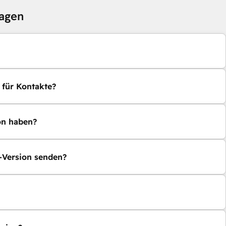
ragen
 für Kontakte?
on haben?
b-Version senden?