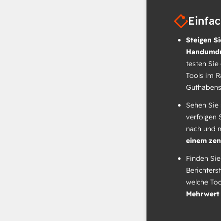
Einfa
Steigen Si
Handumdr
testen Sie
Tools im 
Guthabens
Sehen Sie 
verfolgen 
nach und 
einem zen
Finden Sie
Berichters
welche To
Mehrwert 