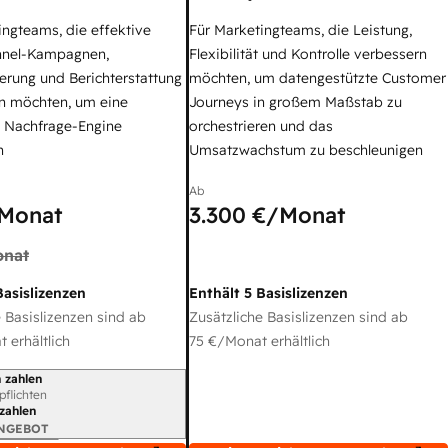
ingteams, die effektive
Für Marketingteams, die Leistung,
nel-Kampagnen,
Flexibilität und Kontrolle verbessern
erung und Berichterstattung
möchten, um datengestützte Customer
n möchten, um eine
Journeys in großem Maßstab zu
e Nachfrage-Engine
orchestrieren und das
n
Umsatzwachstum zu beschleunigen
Ab
Monat
3.300 €
/Monat
nat
Basislizenzen
Enthält 5 Basislizenzen
 Basislizenzen sind ab
Zusätzliche Basislizenzen sind ab
 erhältlich
75 €
/Monat erhältlich
 zahlen
gszeitraum
rpflichten
 zahlen
ANGEBOT