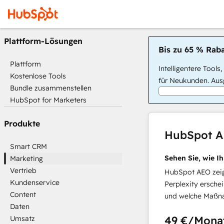
Plattform-Lösungen
Bis zu 65 % Raba
Plattform
Intelligentere Tools
Kostenlose Tools
für Neukunden. Ausg
Bundle zusammenstellen
HubSpot for Marketers
Produkte
HubSpot 
Smart CRM
Sehen Sie, wie I
Marketing
Vertrieb
HubSpot AEO zeigt
Kundenservice
Perplexity ersche
Content
und welche Maßna
Daten
49 €
/Mona
Umsatz