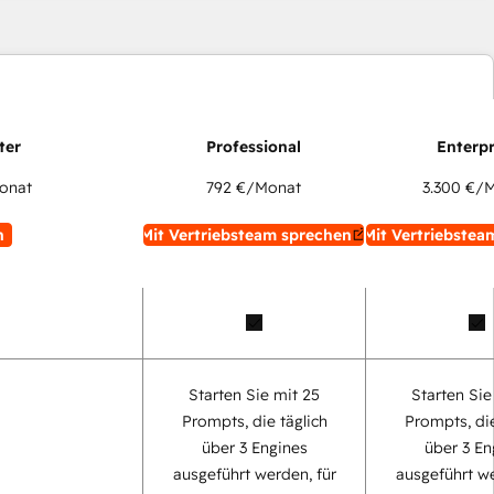
onat
792 €
/Monat
3.300 €
/M
n
Mit Vertriebsteam sprechen
Mit Vertriebstea
Starten Sie mit 25
Starten Sie
Prompts, die täglich
Prompts, die
über 3 Engines
über 3 En
ausgeführt werden, für
ausgeführt we