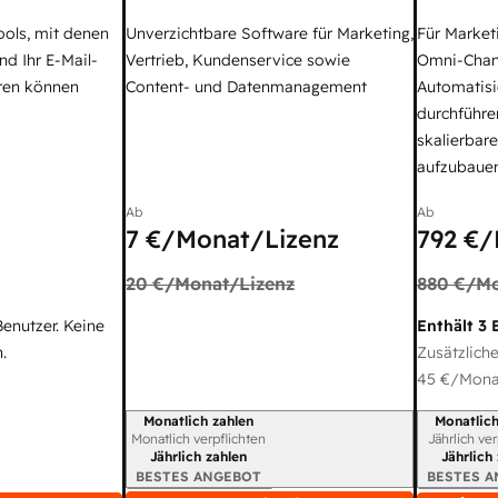
ools, mit denen
Unverzichtbare Software für Marketing,
Für Market
nd Ihr E-Mail-
Vertrieb, Kundenservice sowie
Omni-Chan
ren können
Content- und Datenmanagement
Automatisi
durchführe
skalierbar
aufzubaue
Ab
Ab
7 €
/Monat/Lizenz
792 €
/
20 €
/Monat/Lizenz
880 €
/Mo
Benutzer. Keine
Enthält 3 
.
Zusätzliche
45 €
/Monat
Monatlich zahlen
Monatlich
Abrechnungszeitraum
Abrechnun
Monatlich verpflichten
Jährlich ve
Jährlich zahlen
Jährlich
BESTES ANGEBOT
BESTES 