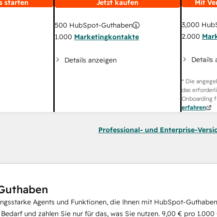
s starten
Jetzt kaufen
Mit Ve
3,000
HubS
500
HubSpot-Guthaben
2.000
Mar
1.000
Marketingkontakte
Details
Details anzeigen
* Die angege
das erforderl
Onboarding f
erfahren
Professional- und Enterprise-Versi
Guthaben
ungsstarke Agents und Funktionen, die Ihnen mit HubSpot-Guthaben 
i Bedarf und zahlen Sie nur für das, was Sie nutzen.
9,00 €
pro
1.000