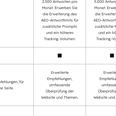
2.500 Antworten pro
5.000 Antwo
Monat. Erwerben Sie
Monat. Erwe
die Erweiterung des
die Erweite
AEO-Antwortlimits für
AEO-Antwortl
zusätzliche Prompts
zusätzliche
und ein höheres
und ein h
Tracking-Volumen.
Tracking-V
Erweiterte
Erweite
Empfehlungen,
Empfehlu
fehlungen, für
umfassende
umfass
ne Seite.
Überprüfung der
Überprüfu
Website und Themen.
Website und