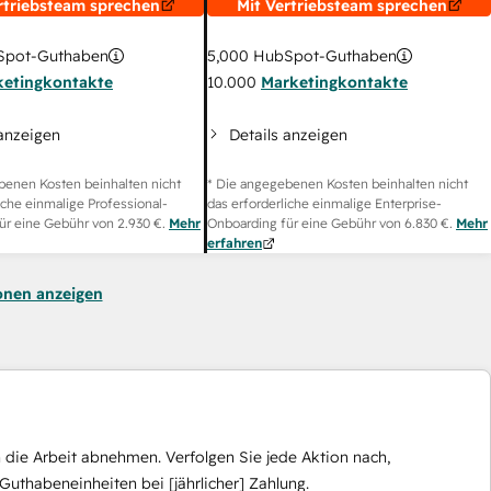
rtriebsteam sprechen
Mit Vertriebsteam sprechen
pot-Guthaben
5,000
HubSpot-Guthaben
ketingkontakte
10.000
Marketingkontakte
 anzeigen
Details anzeigen
benen Kosten beinhalten nicht
* Die angegebenen Kosten beinhalten nicht
iche einmalige Professional-
das erforderliche einmalige Enterprise-
ür eine Gebühr von
2.930 €
.
Mehr
Onboarding für eine Gebühr von
6.830 €
.
Mehr
erfahren
onen anzeigen
die Arbeit abnehmen. Verfolgen Sie jede Aktion nach,
Guthabeneinheiten bei [jährlicher] Zahlung.