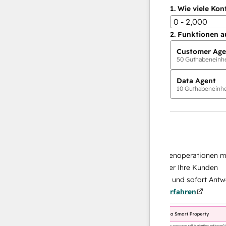
1.
Wie viele Kon
0 - 2,000
2.
Funktionen a
Customer Age
50
Guthabeneinhei
Data Agent
10
Guthabeneinhei
KI-Agents
Data Agent
n Antworten
Skalieren Sie Ihrer Datenoperationen mit ei
 Ihr Team
KI-gestützten Agent, der Ihre Kunden
von
recherchiert, analysiert und sofort Antworten
Mehr
über sie liefert.
Mehr erfahren