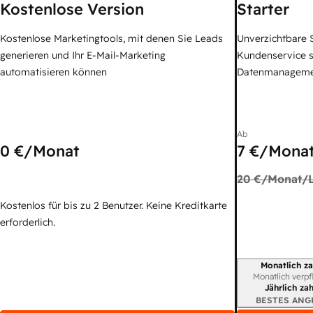
Kostenlose Version
Starter
Kostenlose Marketingtools, mit denen Sie Leads
Unverzichtbare S
generieren und Ihr E-Mail-Marketing
Kundenservice 
automatisieren können
Datenmanagem
Ab
0 €
/Monat
7 €
/Monat
20 €
/Monat/L
Kostenlos für bis zu 2 Benutzer. Keine Kreditkarte
erforderlich.
Monatlich za
Abrechnungszei
Monatlich verpf
Jährlich za
BESTES ANG