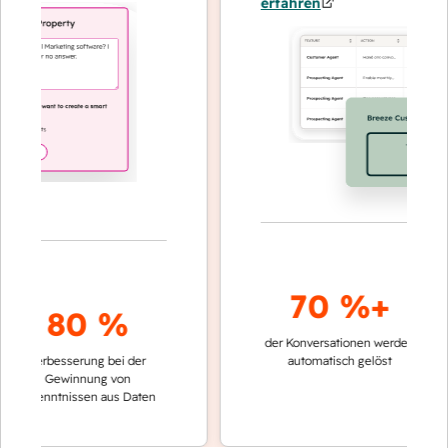
erfahren
70 %+
80 %
der Konversationen werden
schnelle
Verbesserung bei der
automatisch gelöst
Vergle
Gewinnung von
keinen
Erkenntnissen aus Daten