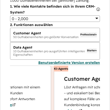
1.000
Guthabeneinheiten bei [jährlicher] Zahlung.
1.
Wie viele Kontakte befinden sich in Ihrem CRM-
System?
0 - 2,000
2.
Funktionen auswählen
Customer Agent
Professional+
50
Guthabeneinheiten pro gelöster Konversation
Data Agent
Starter+
10
Guthabeneinheiten pro ausgeführten intelligenten
Eigenschaften
Benutzerdefinierte Version erstellen
KI-Agents
Customer Agent
operationen mit einem
Löst Anfragen mit schnellen, pr
Ihre Kunden
– und eskaliert bei Bedarf, dami
nd sofort Antworten
auf komplexe Fälle und den Au
hren
Kundenbindung konzentrieren 