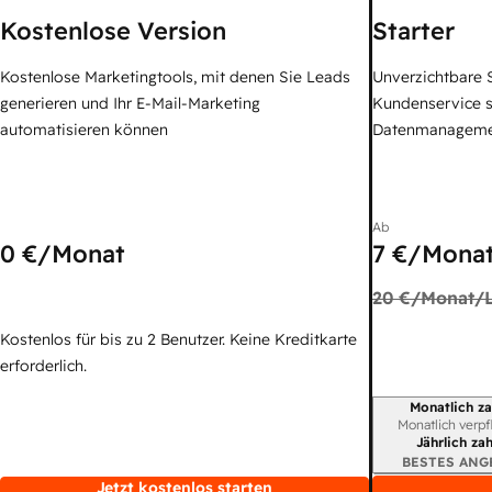
Kostenlose Version
Starter
Kostenlose Marketingtools, mit denen Sie Leads
Unverzichtbare S
generieren und Ihr E-Mail-Marketing
Kundenservice 
automatisieren können
Datenmanagem
Ab
0 €
/Monat
7 €
/Monat
20 €
/Monat/L
Kostenlos für bis zu 2 Benutzer. Keine Kreditkarte
erforderlich.
Monatlich za
Abrechnungszei
Monatlich verpf
Jährlich za
BESTES ANG
Jetzt kostenlos starten