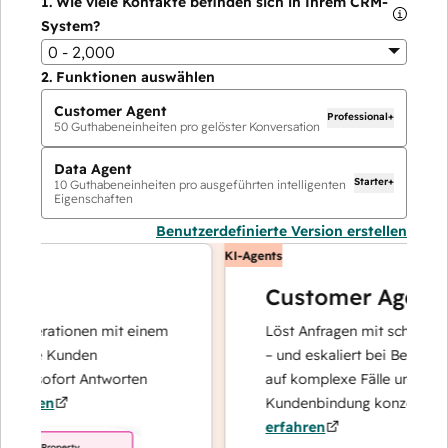
1.
Wie viele Kontakte befinden sich in Ihrem CRM-
System?
0 - 2,000
2.
Funktionen auswählen
Customer Agent
Professional+
50
Guthabeneinheiten pro gelöster Konversation
Data Agent
Starter+
10
Guthabeneinheiten pro ausgeführten intelligenten
Eigenschaften
Benutzerdefinierte Version erstellen
KI-Agents
Customer Agent
operationen mit einem
Löst Anfragen mit schnellen, pr
hre Kunden
– und eskaliert bei Bedarf, dami
d sofort Antworten
auf komplexe Fälle und den Auf
hren
Kundenbindung konzentrieren k
erfahren