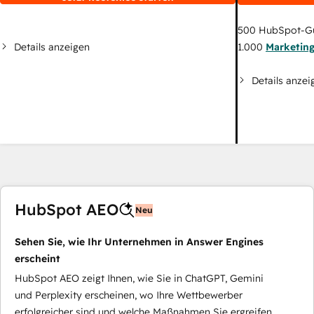
500
HubSpot-G
Details anzeigen
1.000
Marketin
Details anzei
HubSpot AEO
Neu
Sehen Sie, wie Ihr Unternehmen in Answer Engines
erscheint
HubSpot AEO zeigt Ihnen, wie Sie in ChatGPT, Gemini
und Perplexity erscheinen, wo Ihre Wettbewerber
erfolgreicher sind und welche Maßnahmen Sie ergreifen