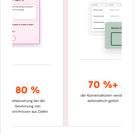
70 %+
80 %
der Konversationen werden
schnelle
Verbesserung bei der
automatisch gelöst
Verglei
Gewinnung von
keinen
rkenntnissen aus Daten