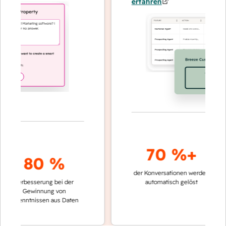
erfahren
70 %+
80 %
der Konversationen werden
schneller
Verbesserung bei der
automatisch gelöst
Vergleic
Gewinnung von
keinen 
kenntnissen aus Daten