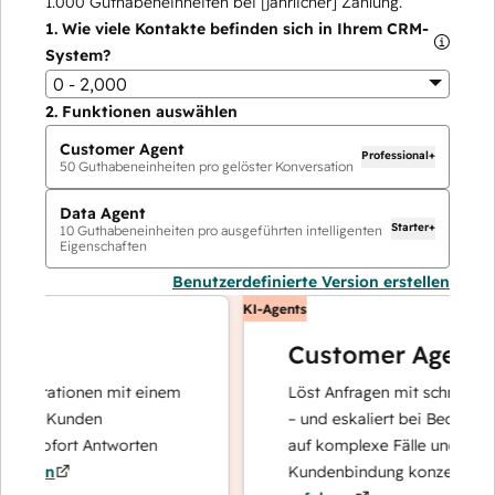
1.000
Guthabeneinheiten bei [jährlicher] Zahlung.
1.
Wie viele Kontakte befinden sich in Ihrem CRM-
System?
0 - 2,000
2.
Funktionen auswählen
Customer Agent
Professional+
50
Guthabeneinheiten pro gelöster Konversation
Data Agent
Starter+
10
Guthabeneinheiten pro ausgeführten intelligenten
Eigenschaften
Benutzerdefinierte Version erstellen
KI-Agents
Customer Agent
perationen mit einem
Löst Anfragen mit schnellen, prä
re Kunden
– und eskaliert bei Bedarf, damit
 sofort Antworten
auf komplexe Fälle und den Auf
ren
Kundenbindung konzentrieren k