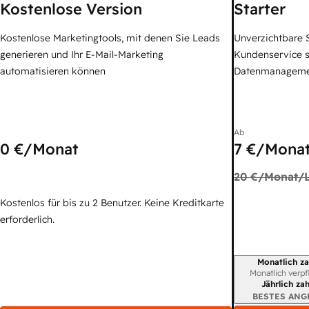
Kostenlose Version
Starter
Kostenlose Marketingtools, mit denen Sie Leads
Unverzichtbare S
generieren und Ihr E-Mail-Marketing
Kundenservice 
automatisieren können
Datenmanagem
Ab
0 €
/Monat
7 €
/Monat
20 €
/Monat/L
Kostenlos für bis zu 2 Benutzer. Keine Kreditkarte
erforderlich.
Monatlich za
Abrechnungszei
Monatlich verpf
Jährlich za
BESTES ANG