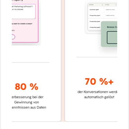
70 %+
80 %
der Konversationen werden
schnelle
Verbesserung bei der
automatisch gelöst
Verglei
Gewinnung von
keinen
rkenntnissen aus Daten