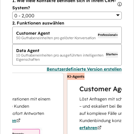
1.
Wie viele Kontakte befinden sich in Ihrem CRM-
System?
0 - 2,000
2.
Funktionen auswählen
Customer Agent
Professional+
50
Guthabeneinheiten pro gelöster Konversation
Data Agent
Starter+
10
Guthabeneinheiten pro ausgeführten intelligenten
Eigenschaften
Benutzerdefinierte Version erstellen
KI-Agents
Customer Agent
perationen mit einem
Löst Anfragen mit schnellen, pr
hre Kunden
– und eskaliert bei Bedarf, dami
d sofort Antworten
auf komplexe Fälle und den Auf
ren
Kundenbindung konzentrieren k
erfahren