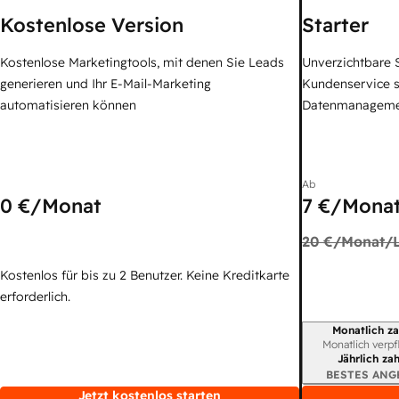
Kostenlose Version
Starter
Kostenlose Marketingtools, mit denen Sie Leads
Unverzichtbare S
generieren und Ihr E-Mail-Marketing
Kundenservice 
automatisieren können
Datenmanagem
Ab
0 €
/Monat
7 €
/Monat
20 €
/Monat/L
Kostenlos für bis zu 2 Benutzer. Keine Kreditkarte
erforderlich.
Monatlich za
Abrechnungszei
Monatlich verpf
Jährlich za
BESTES ANG
Jetzt kostenlos starten