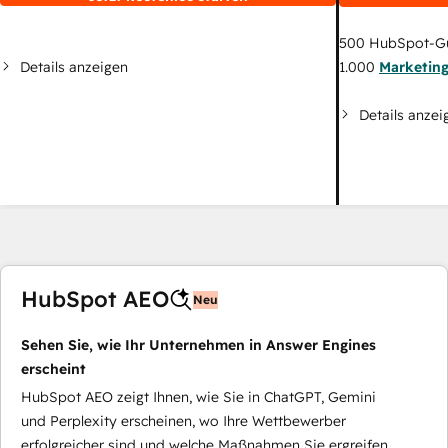
500
HubSpot-G
Details anzeigen
1.000
Marketin
Details anzei
HubSpot AEO
Neu
Sehen Sie, wie Ihr Unternehmen in Answer Engines
erscheint
HubSpot AEO zeigt Ihnen, wie Sie in ChatGPT, Gemini
und Perplexity erscheinen, wo Ihre Wettbewerber
erfolgreicher sind und welche Maßnahmen Sie ergreifen