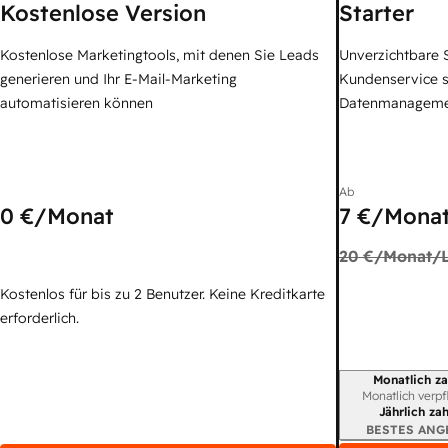
Kostenlose Version
Starter
Kostenlose Marketingtools, mit denen Sie Leads
Unverzichtbare S
generieren und Ihr E-Mail-Marketing
Kundenservice 
automatisieren können
Datenmanagem
Ab
0 €
/Monat
7 €
/Monat
20 €
/Monat/L
Kostenlos für bis zu 2 Benutzer. Keine Kreditkarte
erforderlich.
Monatlich za
Abrechnungszei
Monatlich verpf
Jährlich za
BESTES ANG