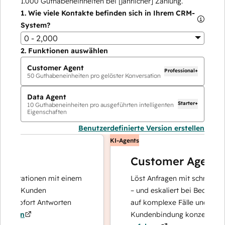
1.000
Guthabeneinheiten bei [jährlicher] Zahlung.
1.
Wie viele Kontakte befinden sich in Ihrem CRM-
System?
0 - 2,000
2.
Funktionen auswählen
Customer Agent
Professional+
50
Guthabeneinheiten pro gelöster Konversation
Data Agent
Starter+
10
Guthabeneinheiten pro ausgeführten intelligenten
Eigenschaften
Benutzerdefinierte Version erstellen
KI-Agents
Customer Agent
perationen mit einem
Löst Anfragen mit schnellen, pr
hre Kunden
– und eskaliert bei Bedarf, damit
d sofort Antworten
auf komplexe Fälle und den Auf
ren
Kundenbindung konzentrieren k