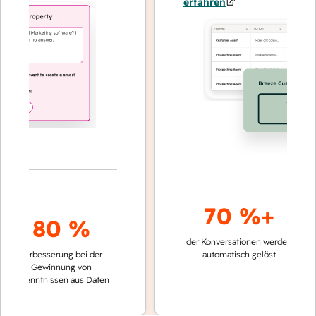
erfahren
70 %+
80 %
der Konversationen werden
schnelle
Verbesserung bei der
automatisch gelöst
Verglei
Gewinnung von
keinen
rkenntnissen aus Daten