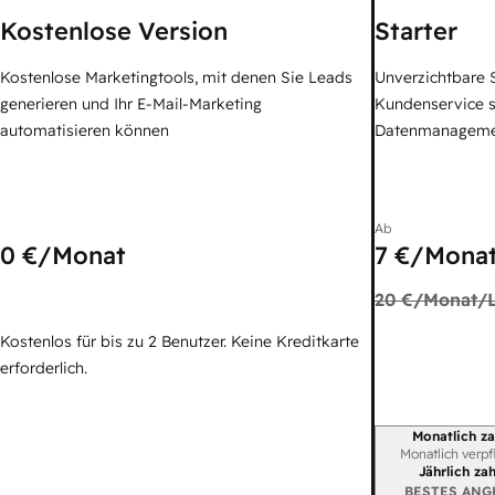
Kostenlose Version
Starter
Kostenlose Marketingtools, mit denen Sie Leads
Unverzichtbare S
generieren und Ihr E-Mail-Marketing
Kundenservice 
automatisieren können
Datenmanagem
Ab
0 €
/Monat
7 €
/Monat
20 €
/Monat/L
Kostenlos für bis zu 2 Benutzer. Keine Kreditkarte
erforderlich.
Monatlich za
Abrechnungszei
Monatlich verpf
Jährlich za
BESTES ANG