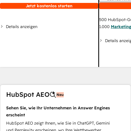
Jetzt kostenlos starten
500
HubSpot-G
Details anzeigen
1.000
Marketin
Details anzei
HubSpot AEO
Neu
Sehen Sie, wie Ihr Unternehmen in Answer Engines
erscheint
HubSpot AEO zeigt Ihnen, wie Sie in ChatGPT, Gemini
und Perplexity erscheinen, wo Ihre Wettbewerber