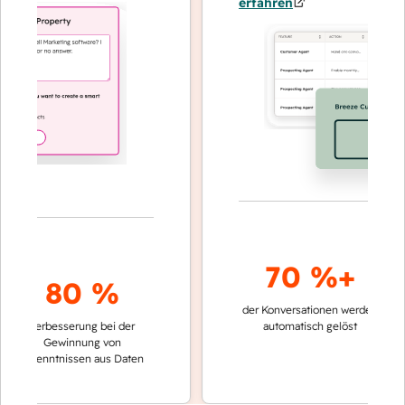
erfahren
70 %+
80 %
der Konversationen werden
schneller
Verbesserung bei der
automatisch gelöst
Verglei
Gewinnung von
keinen 
rkenntnissen aus Daten