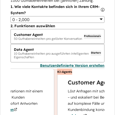
1.000
Guthabeneinheiten bei [jährlicher] Zahlung.
1.
Wie viele Kontakte befinden sich in Ihrem CRM-
System?
0 - 2,000
2.
Funktionen auswählen
Customer Agent
Professional+
50
Guthabeneinheiten pro gelöster Konversation
Data Agent
Starter+
10
Guthabeneinheiten pro ausgeführten intelligenten
Eigenschaften
Benutzerdefinierte Version erstellen
KI-Agents
Customer Agent
perationen mit einem
Löst Anfragen mit schnellen, prä
hre Kunden
– und eskaliert bei Bedarf, damit
d sofort Antworten
auf komplexe Fälle und den Auf
ren
Kundenbindung konzentrieren k