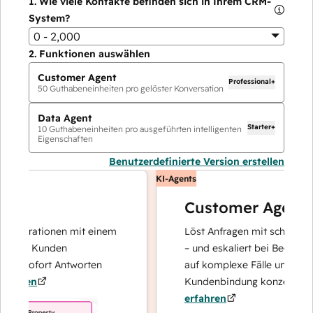
1.
Wie viele Kontakte befinden sich in Ihrem CRM-
System?
0 - 2,000
2.
Funktionen auswählen
Customer Agent
Professional+
50
Guthabeneinheiten pro gelöster Konversation
Data Agent
Starter+
10
Guthabeneinheiten pro ausgeführten intelligenten
Eigenschaften
Benutzerdefinierte Version erstellen
KI-Agents
Customer Agent
operationen mit einem
Löst Anfragen mit schnellen, pr
hre Kunden
– und eskaliert bei Bedarf, dami
d sofort Antworten
auf komplexe Fälle und den Auf
hren
Kundenbindung konzentrieren k
erfahren