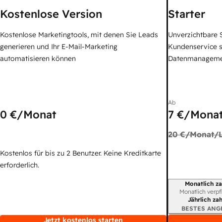
Kostenlose Version
Starter
Kostenlose Marketingtools, mit denen Sie Leads
Unverzichtbare S
generieren und Ihr E-Mail-Marketing
Kundenservice 
automatisieren können
Datenmanagem
Ab
0 €
/Monat
7 €
/Monat
20 €
/Monat/L
Kostenlos für bis zu 2 Benutzer. Keine Kreditkarte
erforderlich.
Monatlich za
Abrechnungszei
Monatlich verpf
Jährlich za
BESTES ANG
Jetzt kostenlos starten