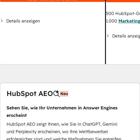
500
HubSpot-G
Details anzeigen
1.000
Marketin
Details anzei
HubSpot AEO
Neu
Sehen Sie, wie Ihr Unternehmen in Answer Engines
erscheint
HubSpot AEO zeigt Ihnen, wie Sie in ChatGPT, Gemini
und Perplexity erscheinen, wo Ihre Wettbewerber
erfolgreicher sind und welche Maßnahmen Sie ergreifen