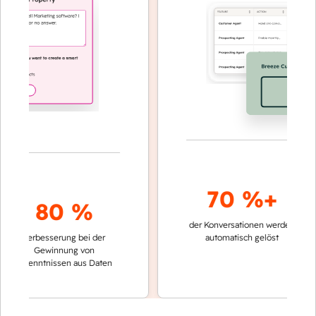
70 %+
80 %
der Konversationen werden
schnelle
Verbesserung bei der
automatisch gelöst
Verglei
Gewinnung von
keinen
rkenntnissen aus Daten