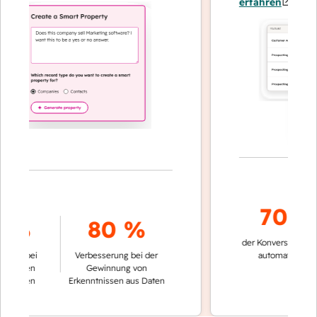
erfahren
70 %+
%
80 %
der Konversationen werd
 bei
Verbesserung bei der
automatisch gelöst
ten
Gewinnung von
gen
Erkenntnissen aus Daten