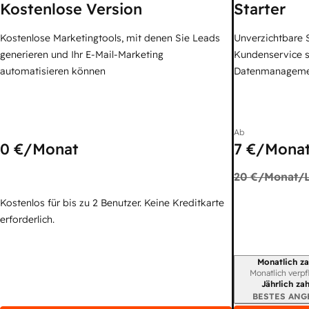
Kostenlose Version
Starter
Kostenlose Marketingtools, mit denen Sie Leads
Unverzichtbare S
generieren und Ihr E-Mail-Marketing
Kundenservice 
automatisieren können
Datenmanagem
Ab
0 €
/Monat
7 €
/Monat
20 €
/Monat/L
Kostenlos für bis zu 2 Benutzer. Keine Kreditkarte
erforderlich.
Monatlich za
Abrechnungszei
Monatlich verpf
Jährlich za
BESTES ANG