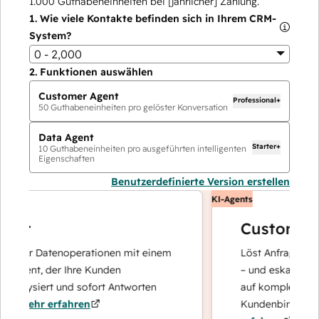
1.000
Guthabeneinheiten bei [jährlicher] Zahlung.
1.
Wie viele Kontakte befinden sich in Ihrem CRM-
System?
0 - 2,000
2.
Funktionen auswählen
Customer Agent
Professional+
50
Guthabeneinheiten pro gelöster Konversation
Data Agent
Starter+
10
Guthabeneinheiten pro ausgeführten intelligenten
Eigenschaften
Benutzerdefinierte Version erstellen
KI-Agents
t
Customer Ag
hrer Datenoperationen mit einem
Löst Anfragen mit sch
gent, der Ihre Kunden
– und eskaliert bei B
alysiert und sofort Antworten
auf komplexe Fälle u
Mehr erfahren
Kundenbindung konze