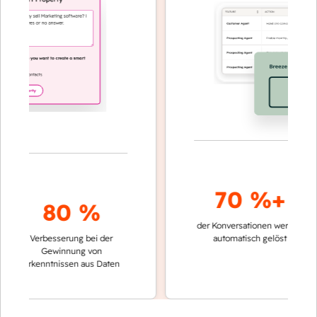
70 %+
80 %
der Konversationen werden
schnell
Verbesserung bei der
automatisch gelöst
Vergl
Gewinnung von
keine
Erkenntnissen aus Daten