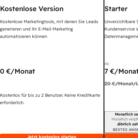
Kostenlose Version
Starter
Kostenlose Marketingtools, mit denen Sie Leads
Unverzichtbare S
generieren und Ihr E-Mail-Marketing
Kundenservice 
automatisieren können
Datenmanagem
Ab
0 €
/Monat
7 €
/Monat
20 €
/Monat/L
Kostenlos für bis zu 2 Benutzer. Keine Kreditkarte
erforderlich.
Monatlich za
Abrechnungszei
Monatlich verpf
Jährlich za
BESTES ANG
Jetzt kostenlos starten