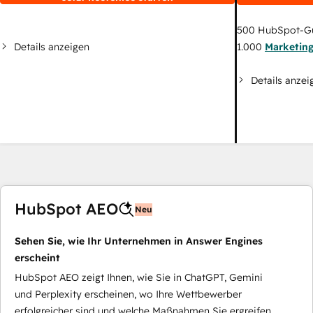
500
HubSpot-G
Details anzeigen
1.000
Marketin
Details anzei
HubSpot AEO
Neu
Sehen Sie, wie Ihr Unternehmen in Answer Engines
erscheint
HubSpot AEO zeigt Ihnen, wie Sie in ChatGPT, Gemini
und Perplexity erscheinen, wo Ihre Wettbewerber
erfolgreicher sind und welche Maßnahmen Sie ergreifen