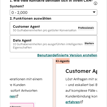
1.
Wie viele Kontakte befinden sich in Ihrem CRM-
System?
0 - 2,000
2.
Funktionen auswählen
Customer Agent
Professional+
50
Guthabeneinheiten pro gelöster Konversation
Data Agent
Starter+
10
Guthabeneinheiten pro ausgeführten intelligenten
Eigenschaften
Benutzerdefinierte Version erstellen
KI-Agents
Customer Agent
noperationen mit einem
Löst Anfragen mit schnellen, p
Ihre Kunden
– und eskaliert bei Bedarf, dam
und sofort Antworten
auf komplexe Fälle und den A
ahren
Kundenbindung konzentrieren
erfahren