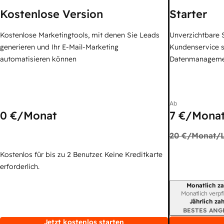
Kostenlose Version
Starter
Kostenlose Marketingtools, mit denen Sie Leads
Unverzichtbare S
generieren und Ihr E-Mail-Marketing
Kundenservice 
automatisieren können
Datenmanagem
Ab
0 €
/Monat
7 €
/Monat
20 €
/Monat/L
Kostenlos für bis zu 2 Benutzer. Keine Kreditkarte
erforderlich.
Monatlich za
Abrechnungszei
Monatlich verpf
Jährlich za
BESTES ANG
Jetzt kostenlos starten