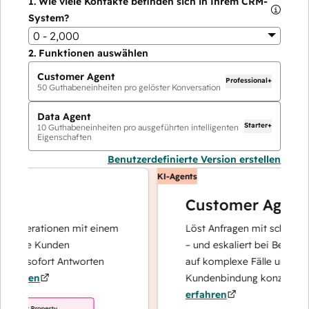
1.
Wie viele Kontakte befinden sich in Ihrem CRM-
System?
0 - 2,000
2.
Funktionen auswählen
Customer Agent
Professional+
50
Guthabeneinheiten pro gelöster Konversation
Data Agent
Starter+
10
Guthabeneinheiten pro ausgeführten intelligenten
Eigenschaften
Benutzerdefinierte Version erstellen
KI-Agents
Customer Agent
operationen mit einem
Löst Anfragen mit schnellen, pr
Ihre Kunden
– und eskaliert bei Bedarf, dami
nd sofort Antworten
auf komplexe Fälle und den Au
hren
Kundenbindung konzentrieren 
erfahren