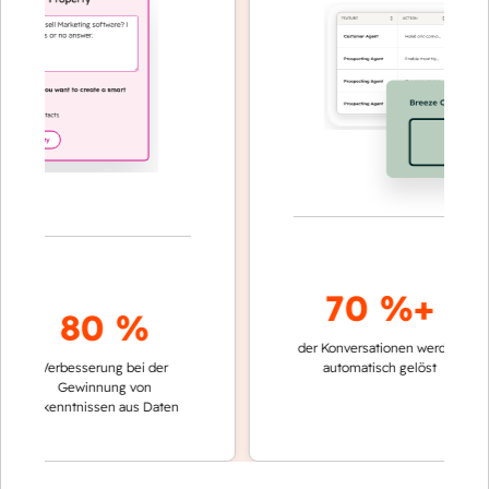
70 %+
80 %
der Konversationen werden
schnell
Verbesserung bei der
automatisch gelöst
Vergle
Gewinnung von
keine
Erkenntnissen aus Daten