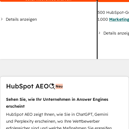
500
HubSpot-G
Details anzeigen
1.000
Marketin
Details anzei
HubSpot AEO
Neu
Sehen Sie, wie Ihr Unternehmen in Answer Engines
erscheint
HubSpot AEO zeigt Ihnen, wie Sie in ChatGPT, Gemini
und Perplexity erscheinen, wo Ihre Wettbewerber
erfolgreicher sind und welche Maßnahmen Sie ergreifen