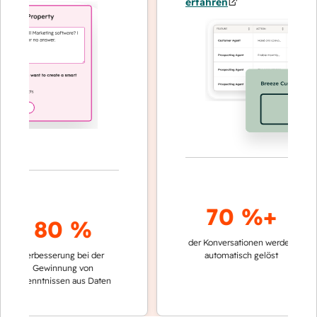
erfahren
70 %+
80 %
der Konversationen werden
schneller
Verbesserung bei der
automatisch gelöst
Verglei
Gewinnung von
keinen 
rkenntnissen aus Daten