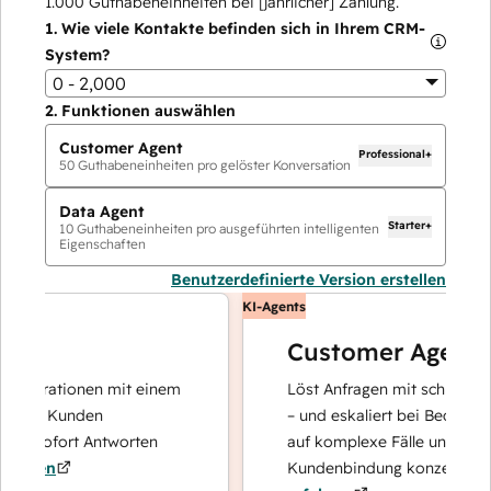
1.000
Guthabeneinheiten bei [jährlicher] Zahlung.
1.
Wie viele Kontakte befinden sich in Ihrem CRM-
System?
0 - 2,000
2.
Funktionen auswählen
Customer Agent
Professional+
50
Guthabeneinheiten pro gelöster Konversation
Data Agent
Starter+
10
Guthabeneinheiten pro ausgeführten intelligenten
Eigenschaften
Benutzerdefinierte Version erstellen
KI-Agents
Customer Agent
perationen mit einem
Löst Anfragen mit schnellen, prä
hre Kunden
– und eskaliert bei Bedarf, damit
d sofort Antworten
auf komplexe Fälle und den Auf
ren
Kundenbindung konzentrieren k