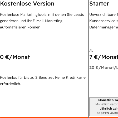
Kostenlose Version
Starter
Kostenlose Marketingtools, mit denen Sie Leads
Unverzichtbare S
generieren und Ihr E-Mail-Marketing
Kundenservice 
automatisieren können
Datenmanagem
Ab
0 €
/Monat
7 €
/Monat
20 €
/Monat/L
Kostenlos für bis zu 2 Benutzer. Keine Kreditkarte
erforderlich.
Monatlich za
Abrechnungszei
Monatlich verpf
Jährlich za
BESTES ANG