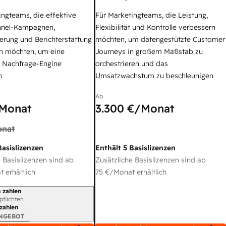
ingteams, die effektive
Für Marketingteams, die Leistung,
nel-Kampagnen,
Flexibilität und Kontrolle verbessern
erung und Berichterstattung
möchten, um datengestützte Customer
n möchten, um eine
Journeys in großem Maßstab zu
e Nachfrage-Engine
orchestrieren und das
n
Umsatzwachstum zu beschleunigen
Ab
Monat
3.300 €
/Monat
nat
Basislizenzen
Enthält 5 Basislizenzen
 Basislizenzen sind ab
Zusätzliche Basislizenzen sind ab
 erhältlich
75 €
/Monat erhältlich
 zahlen
gszeitraum
rpflichten
 zahlen
ANGEBOT