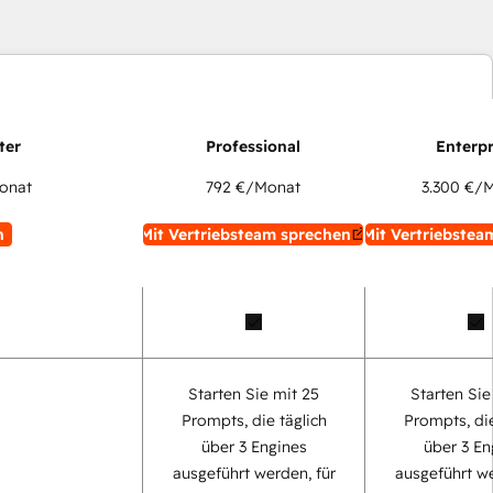
onat
792 €
/Monat
3.300 €
/M
n
Mit Vertriebsteam sprechen
Mit Vertriebstea
Starten Sie mit 25
Starten Sie
Prompts, die täglich
Prompts, die
über 3 Engines
über 3 En
ausgeführt werden, für
ausgeführt we