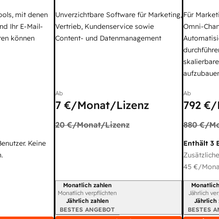
ools, mit denen
Unverzichtbare Software für Marketing,
Für Market
nd Ihr E-Mail-
Vertrieb, Kundenservice sowie
Omni-Chan
ren können
Content- und Datenmanagement
Automatisi
durchführe
skalierbar
aufzubaue
Ab
Ab
7 €
/Monat/Lizenz
792 €
/
20 €
/Monat/Lizenz
880 €
/Mo
Benutzer. Keine
Enthält 3 
.
Zusätzliche
45 €
/Monat
Monatlich zahlen
Monatlich
Abrechnungszeitraum
Abrechnun
Monatlich verpflichten
Jährlich ve
Jährlich zahlen
Jährlich
BESTES ANGEBOT
BESTES 