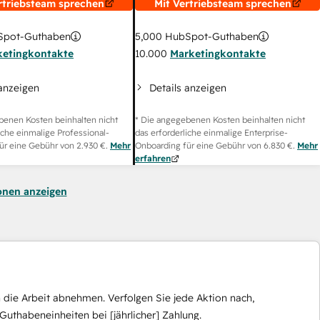
rtriebsteam sprechen
Mit Vertriebsteam sprechen
pot-Guthaben
5,000
HubSpot-Guthaben
ketingkontakte
10.000
Marketingkontakte
 anzeigen
Details anzeigen
benen Kosten beinhalten nicht
* Die angegebenen Kosten beinhalten nicht
iche einmalige Professional-
das erforderliche einmalige Enterprise-
ür eine Gebühr von
2.930 €
.
Mehr
Onboarding für eine Gebühr von
6.830 €
.
Mehr
erfahren
onen anzeigen
die Arbeit abnehmen. Verfolgen Sie jede Aktion nach,
Guthabeneinheiten bei [jährlicher] Zahlung.