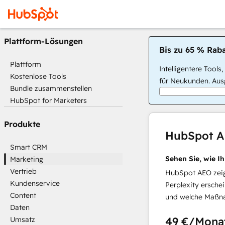
Plattform-Lösungen
Bis zu 65 % Raba
Plattform
Intelligentere Tools
Kostenlose Tools
für Neukunden. Ausg
Bundle zusammenstellen
HubSpot for Marketers
Produkte
HubSpot 
Smart CRM
Sehen Sie, wie I
Marketing
Vertrieb
HubSpot AEO zeigt
Kundenservice
Perplexity ersche
Content
und welche Maßna
Daten
49 €
/Mona
Umsatz