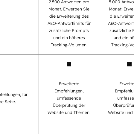
2.500 Antworten pro
5.000 Antwo
Monat. Erwerben Sie
Monat. Erwe
die Erweiterung des
die Erweite
AEO-Antwortlimits für
AEO-Antwortl
zusätzliche Prompts
zusätzliche
und ein höheres
und ein h
Tracking-Volumen.
Tracking-V
Erweiterte
Erweite
Empfehlungen,
Empfehlu
fehlungen, für
umfassende
umfass
ne Seite.
Überprüfung der
Überprüfu
Website und Themen.
Website und