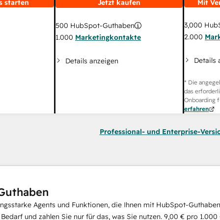
s starten
Jetzt kaufen
Mit Ve
3,000
HubS
500
HubSpot-Guthaben
2.000
Mar
1.000
Marketingkontakte
Details
Details anzeigen
* Die angege
das erforderl
Onboarding f
erfahren
Professional- und Enterprise-Versi
Guthaben
ungsstarke Agents und Funktionen, die Ihnen mit HubSpot-Guthaben 
i Bedarf und zahlen Sie nur für das, was Sie nutzen.
9,00 €
pro
1.000