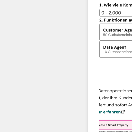
1.
Wie viele Kon
0 - 2,000
2.
Funktionen a
Customer Age
50
Guthabeneinhei
Data Agent
10
Guthabeneinhei
KI-Agents
Data Agent
isen Antworten
Skalieren Sie Ihrer Datenoperationen mit
sich Ihr Team
KI-gestützten Agent, der Ihre Kunden
u von
recherchiert, analysiert und sofort Antwor
nn.
Mehr
über sie liefert.
Mehr erfahren