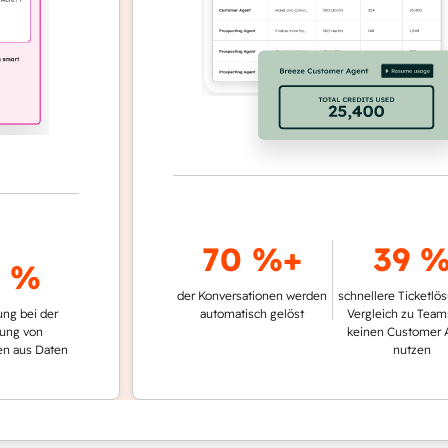
70 %+
39 %
%
der Konversationen werden
schnellere Ticketlösung i
 der
automatisch gelöst
Vergleich zu Teams, die
n
keinen Customer Agent
 Daten
nutzen