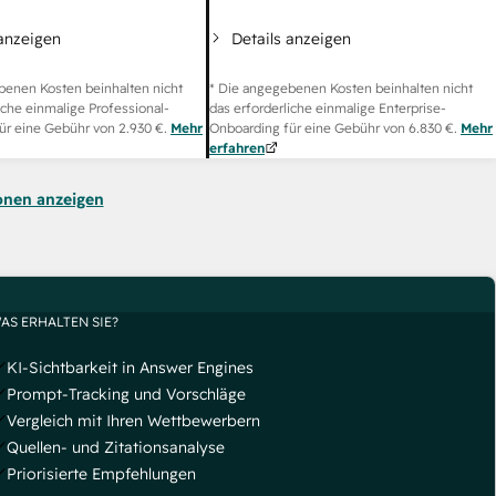
 anzeigen
Details anzeigen
benen Kosten beinhalten nicht
* Die angegebenen Kosten beinhalten nicht
iche einmalige Professional-
das erforderliche einmalige Enterprise-
ür eine Gebühr von
2.930 €
.
Mehr
Onboarding für eine Gebühr von
6.830 €
.
Mehr
erfahren
onen anzeigen
AS ERHALTEN SIE?
KI-Sichtbarkeit in Answer Engines
Prompt-Tracking und Vorschläge
Vergleich mit Ihren Wettbewerbern
Quellen- und Zitationsanalyse
Priorisierte Empfehlungen