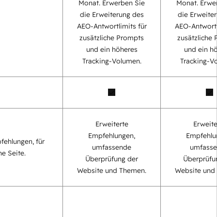
Monat. Erwerben Sie
Monat. Erwe
die Erweiterung des
die Erweite
AEO-Antwortlimits für
AEO-Antwortl
zusätzliche Prompts
zusätzliche
und ein höheres
und ein h
Tracking-Volumen.
Tracking-V
Erweiterte
Erweite
Empfehlungen,
Empfehlu
fehlungen, für
umfassende
umfass
ne Seite.
Überprüfung der
Überprüfu
Website und Themen.
Website und