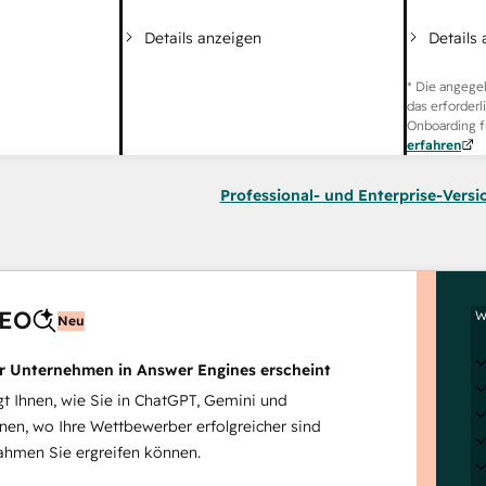
Details
Details anzeigen
* Die angege
das erforderl
Onboarding f
erfahren
Professional- und Enterprise-Versi
AEO
W
Neu
hr Unternehmen in Answer Engines erscheint
 Ihnen, wie Sie in ChatGPT, Gemini und
inen, wo Ihre Wettbewerber erfolgreicher sind
hmen Sie ergreifen können.