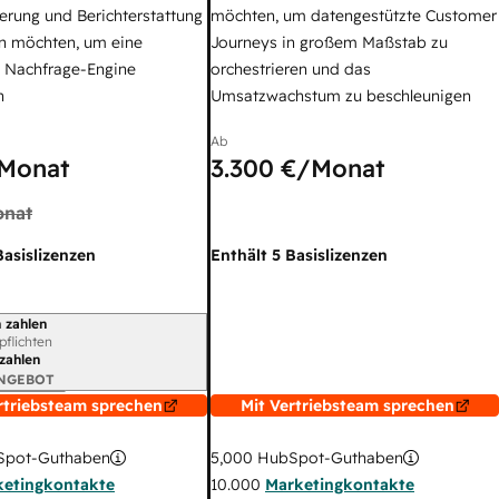
erung und Berichterstattung
möchten, um datengestützte Customer
n möchten, um eine
Journeys in großem Maßstab zu
e Nachfrage-Engine
orchestrieren und das
n
Umsatzwachstum zu beschleunigen
Ab
Monat
3.300 €
/Monat
nat
Basislizenzen
Enthält 5 Basislizenzen
 zahlen
gszeitraum
rpflichten
 zahlen
ANGEBOT
rtriebsteam sprechen
Mit Vertriebsteam sprechen
pot-Guthaben
5,000
HubSpot-Guthaben
ketingkontakte
10.000
Marketingkontakte