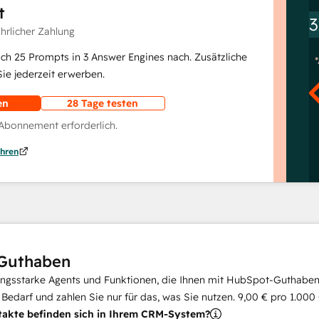
t
3
ährlicher Zahlung
lich 25 Prompts in 3 Answer Engines nach. Zusätzliche
e jederzeit erwerben.
en
28 Tage testen
 Abonnement erforderlich.
hren
Guthaben
ungsstarke Agents und Funktionen, die Ihnen mit HubSpot-Guthaben 
i Bedarf und zahlen Sie nur für das, was Sie nutzen.
9,00 €
pro
1.000
takte befinden sich in Ihrem CRM-System?