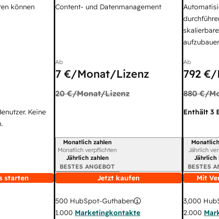
ren können
Content- und Datenmanagement
Automatisi
durchführe
skalierbar
aufzubaue
Ab
Ab
7 €
/Monat/Lizenz
792 €
/
20 €
/Monat/Lizenz
880 €
/Mo
Benutzer. Keine
Enthält 3 
.
Monatlich zahlen
Monatlich
Abrechnungszeitraum
Abrechnun
Monatlich verpflichten
Jährlich ve
Jährlich zahlen
Jährlich
BESTES ANGEBOT
BESTES 
s starten
Jetzt kaufen
Mit Ve
3,000
HubS
500
HubSpot-Guthaben
2.000
Mar
1.000
Marketingkontakte