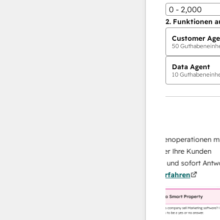
0 - 2,000
2.
Funktionen a
Customer Age
50
Guthabeneinhei
Data Agent
10
Guthabeneinhei
KI-Agents
Data Agent
 Antworten
Skalieren Sie Ihrer Datenoperationen mit ei
 Ihr Team
KI-gestützten Agent, der Ihre Kunden
on
recherchiert, analysiert und sofort Antworten
Mehr
über sie liefert.
Mehr erfahren