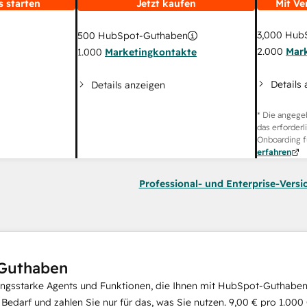
s starten
Jetzt kaufen
Mit Ve
3,000
HubS
500
HubSpot-Guthaben
2.000
Mar
1.000
Marketingkontakte
Details
Details anzeigen
* Die angege
das erforderl
Onboarding f
erfahren
Professional- und Enterprise-Versi
Guthaben
ungsstarke Agents und Funktionen, die Ihnen mit HubSpot-Guthaben 
i Bedarf und zahlen Sie nur für das, was Sie nutzen.
9,00 €
pro
1.000