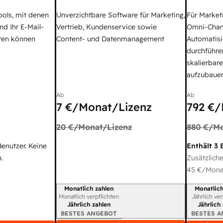
ools, mit denen
Unverzichtbare Software für Marketing,
Für Market
nd Ihr E-Mail-
Vertrieb, Kundenservice sowie
Omni-Chan
ren können
Content- und Datenmanagement
Automatisi
durchführe
skalierbar
aufzubaue
Ab
Ab
7 €
/Monat/Lizenz
792 €
/
20 €
/Monat/Lizenz
880 €
/Mo
Benutzer. Keine
Enthält 3 
.
Zusätzliche
45 €
/Monat
Monatlich zahlen
Monatlich
Abrechnungszeitraum
Abrechnun
Monatlich verpflichten
Jährlich ve
Jährlich zahlen
Jährlich
BESTES ANGEBOT
BESTES 