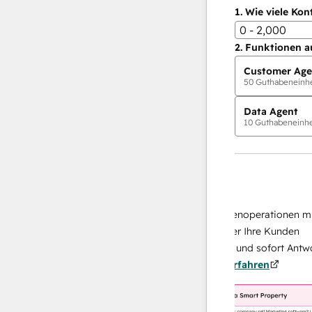
1.
Wie viele Kon
0 - 2,000
2.
Funktionen a
Customer Age
50
Guthabeneinhei
Data Agent
10
Guthabeneinhei
KI-Agents
Data Agent
 Antworten
Skalieren Sie Ihrer Datenoperationen mit ei
 Ihr Team
KI-gestützten Agent, der Ihre Kunden
on
recherchiert, analysiert und sofort Antworten
Mehr
über sie liefert.
Mehr erfahren