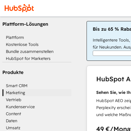
Plattform-Lösungen
Bis zu 65 % Raba
Plattform
Intelligentere Tools
Kostenlose Tools
für Neukunden. Ausg
Bundle zusammenstellen
HubSpot for Marketers
Produkte
HubSpot 
Smart CRM
Sehen Sie, wie I
Marketing
Vertrieb
HubSpot AEO zeigt
Kundenservice
Perplexity ersche
Content
und welche Maßna
Daten
49 €
/Mona
Umsatz