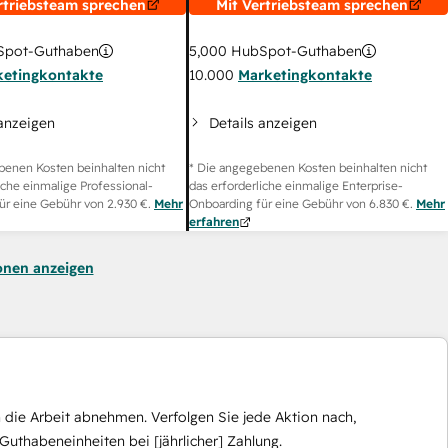
rtriebsteam sprechen
Mit Vertriebsteam sprechen
pot-Guthaben
5,000
HubSpot-Guthaben
ketingkontakte
10.000
Marketingkontakte
 anzeigen
Details anzeigen
benen Kosten beinhalten nicht
* Die angegebenen Kosten beinhalten nicht
iche einmalige Professional-
das erforderliche einmalige Enterprise-
ür eine Gebühr von
2.930 €
.
Mehr
Onboarding für eine Gebühr von
6.830 €
.
Mehr
erfahren
onen anzeigen
die Arbeit abnehmen. Verfolgen Sie jede Aktion nach,
Guthabeneinheiten bei [jährlicher] Zahlung.