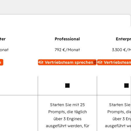
onat
792 €
/Monat
3.300 €
/M
n
Mit Vertriebsteam sprechen
Mit Vertriebstea
Starten Sie mit 25
Starten Sie
Prompts, die täglich
Prompts, die
über 3 Engines
über 3 En
ausgeführt werden, für
ausgeführt we