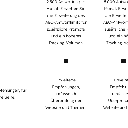
2.500 Antworten pro
5.000 Antwo
Monat. Erwerben Sie
Monat. Erwe
die Erweiterung des
die Erweite
AEO-Antwortlimits für
AEO-Antwortl
zusätzliche Prompts
zusätzliche
und ein höheres
und ein h
Tracking-Volumen.
Tracking-V
Erweiterte
Erweite
Empfehlungen,
Empfehlu
fehlungen, für
umfassende
umfass
ne Seite.
Überprüfung der
Überprüfu
Website und Themen.
Website und