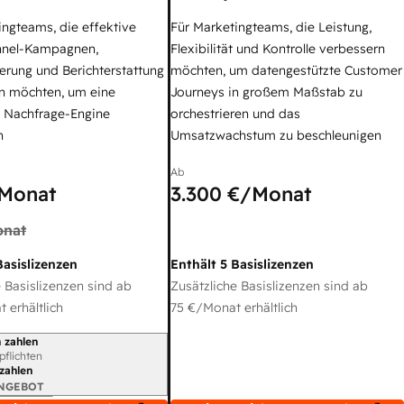
ingteams, die effektive
Für Marketingteams, die Leistung,
nel-Kampagnen,
Flexibilität und Kontrolle verbessern
erung und Berichterstattung
möchten, um datengestützte Customer
n möchten, um eine
Journeys in großem Maßstab zu
e Nachfrage-Engine
orchestrieren und das
n
Umsatzwachstum zu beschleunigen
Ab
Monat
3.300 €
/Monat
nat
Basislizenzen
Enthält 5 Basislizenzen
 Basislizenzen sind ab
Zusätzliche Basislizenzen sind ab
 erhältlich
75 €
/Monat erhältlich
 zahlen
gszeitraum
rpflichten
 zahlen
ANGEBOT