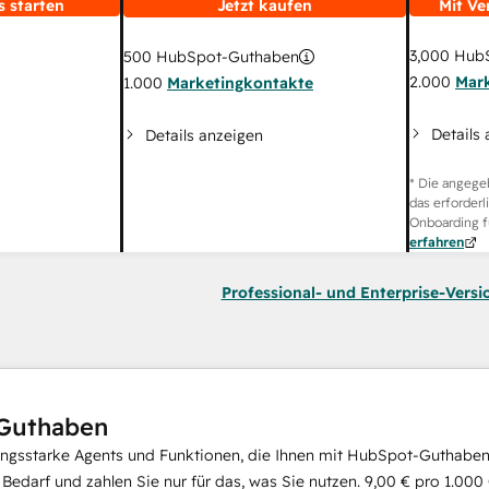
s starten
Jetzt kaufen
Mit Ve
3,000
HubS
500
HubSpot-Guthaben
2.000
Mar
1.000
Marketingkontakte
Details
Details anzeigen
* Die angege
das erforderl
Onboarding f
erfahren
Professional- und Enterprise-Versi
Guthaben
ungsstarke Agents und Funktionen, die Ihnen mit HubSpot-Guthaben 
i Bedarf und zahlen Sie nur für das, was Sie nutzen.
9,00 €
pro
1.000