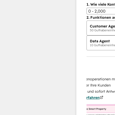
1.
Wie viele Kon
0 - 2,000
2.
Funktionen a
Customer Age
50
Guthabeneinhei
Data Agent
10
Guthabeneinhei
KI-Agents
Data Agent
n Antworten
Skalieren Sie Ihrer Datenoperationen mit ei
 Ihr Team
KI-gestützten Agent, der Ihre Kunden
on
recherchiert, analysiert und sofort Antworten
Mehr
über sie liefert.
Mehr erfahren