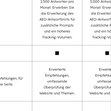
2.500 Antworten pro
5.000 Antwo
Monat. Erwerben Sie
Monat. Erwe
die Erweiterung des
die Erweite
AEO-Antwortlimits für
AEO-Antwortl
zusätzliche Prompts
zusätzliche
und ein höheres
und ein h
Tracking-Volumen.
Tracking-V
Erweiterte
Erweite
Empfehlungen,
Empfehlu
fehlungen, für
umfassende
umfass
ne Seite.
Überprüfung der
Überprüfu
Website und Themen.
Website und