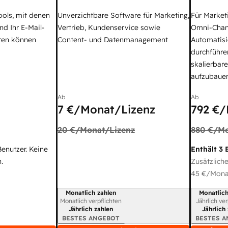
ools, mit denen
Unverzichtbare Software für Marketing,
Für Market
nd Ihr E-Mail-
Vertrieb, Kundenservice sowie
Omni-Chan
ren können
Content- und Datenmanagement
Automatisi
durchführe
skalierbar
aufzubaue
Ab
Ab
7 €
/Monat/Lizenz
792 €
/
20 €
/Monat/Lizenz
880 €
/Mo
Benutzer. Keine
Enthält 3 
.
Zusätzliche
45 €
/Monat
Monatlich zahlen
Monatlich
Abrechnungszeitraum
Abrechnun
Monatlich verpflichten
Jährlich ve
Jährlich zahlen
Jährlich
BESTES ANGEBOT
BESTES 