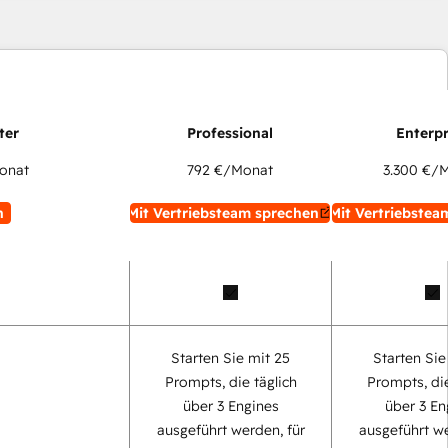
onat
792 €
/Monat
3.300 €
/M
n
Mit Vertriebsteam sprechen
Mit Vertriebstea
Starten Sie mit 25
Starten Sie
Prompts, die täglich
Prompts, die
über 3 Engines
über 3 En
ausgeführt werden, für
ausgeführt we