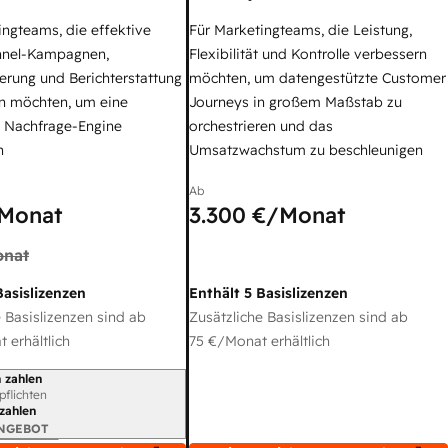
ingteams, die effektive
Für Marketingteams, die Leistung,
nel-Kampagnen,
Flexibilität und Kontrolle verbessern
erung und Berichterstattung
möchten, um datengestützte Customer
n möchten, um eine
Journeys in großem Maßstab zu
e Nachfrage-Engine
orchestrieren und das
n
Umsatzwachstum zu beschleunigen
Ab
Monat
3.300 €
/Monat
nat
Basislizenzen
Enthält 5 Basislizenzen
 Basislizenzen sind ab
Zusätzliche Basislizenzen sind ab
 erhältlich
75 €
/Monat erhältlich
 zahlen
gszeitraum
rpflichten
 zahlen
ANGEBOT