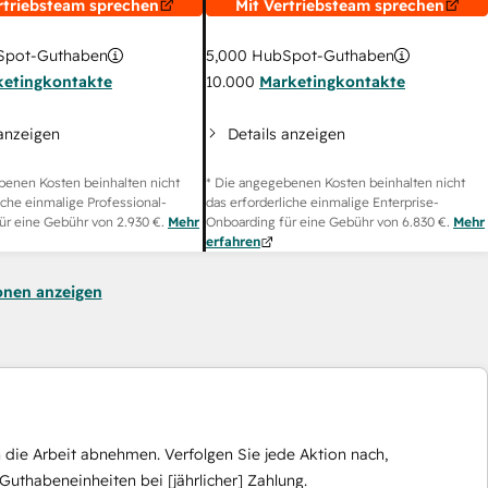
rtriebsteam sprechen
Mit Vertriebsteam sprechen
pot-Guthaben
5,000
HubSpot-Guthaben
ketingkontakte
10.000
Marketingkontakte
 anzeigen
Details anzeigen
benen Kosten beinhalten nicht
* Die angegebenen Kosten beinhalten nicht
iche einmalige Professional-
das erforderliche einmalige Enterprise-
ür eine Gebühr von
2.930 €
.
Mehr
Onboarding für eine Gebühr von
6.830 €
.
Mehr
erfahren
onen anzeigen
die Arbeit abnehmen. Verfolgen Sie jede Aktion nach,
Guthabeneinheiten bei [jährlicher] Zahlung.