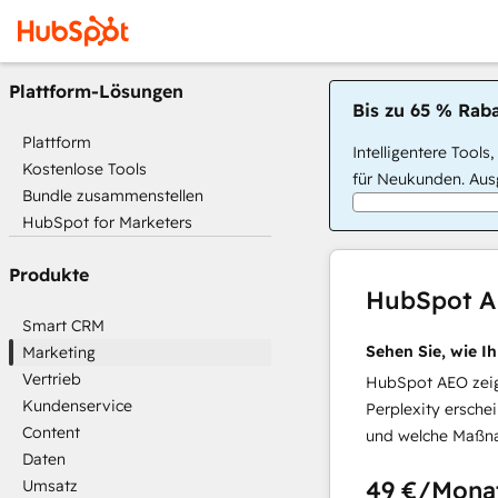
Plattform-Lösungen
Bis zu 65 % Raba
Plattform
Intelligentere Tools
Kostenlose Tools
für Neukunden. Ausg
Bundle zusammenstellen
HubSpot for Marketers
Produkte
HubSpot 
Smart CRM
Sehen Sie, wie I
Marketing
Vertrieb
HubSpot AEO zeigt
Kundenservice
Perplexity ersche
Content
und welche Maßna
Daten
49 €
/Mona
Umsatz