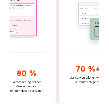
70 %+
80 %
der Konversationen werden
schne
Verbesserung bei der
automatisch gelöst
Verg
Gewinnung von
kei
Erkenntnissen aus Daten