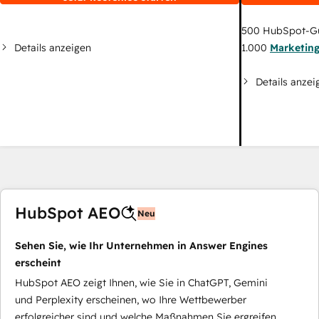
500
HubSpot-G
Details anzeigen
1.000
Marketin
Details anzei
HubSpot AEO
Neu
Sehen Sie, wie Ihr Unternehmen in Answer Engines
erscheint
HubSpot AEO zeigt Ihnen, wie Sie in ChatGPT, Gemini
und Perplexity erscheinen, wo Ihre Wettbewerber
erfolgreicher sind und welche Maßnahmen Sie ergreifen