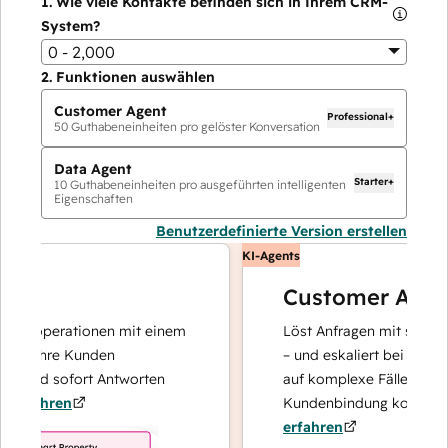
1.
Wie viele Kontakte befinden sich in Ihrem CRM-
System?
0 - 2,000
2.
Funktionen auswählen
Customer Agent
Professional+
50
Guthabeneinheiten pro gelöster Konversation
Data Agent
Starter+
10
Guthabeneinheiten pro ausgeführten intelligenten
Eigenschaften
Benutzerdefinierte Version erstellen
KI-Agents
Customer Agent
enoperationen mit einem
Löst Anfragen mit schnellen, 
r Ihre Kunden
– und eskaliert bei Bedarf, da
 und sofort Antworten
auf komplexe Fälle und den 
fahren
Kundenbindung konzentriere
erfahren