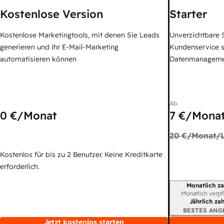
Kostenlose Version
Starter
Kostenlose Marketingtools, mit denen Sie Leads
Unverzichtbare S
generieren und Ihr E-Mail-Marketing
Kundenservice 
automatisieren können
Datenmanagem
Ab
0 €
/Monat
7 €
/Monat
20 €
/Monat/L
Kostenlos für bis zu 2 Benutzer. Keine Kreditkarte
erforderlich.
Monatlich za
Abrechnungszei
Monatlich verpf
Jährlich za
BESTES ANG
Jetzt kostenlos starten