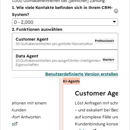
1.000
Guthabeneinheiten bei [jährlicher] Zahlung.
1.
Wie viele Kontakte befinden sich in Ihrem CRM-
System?
0 - 2,000
2.
Funktionen auswählen
Customer Agent
Professional+
50
Guthabeneinheiten pro gelöster Konversation
Data Agent
Starter+
10
Guthabeneinheiten pro ausgeführten intelligenten
Eigenschaften
Benutzerdefinierte Version erstellen
KI-Agents
Customer Agent
operationen mit einem
Löst Anfragen mit schnellen, pr
hre Kunden
– und eskaliert bei Bedarf, dami
d sofort Antworten
auf komplexe Fälle und den Auf
hren
Kundenbindung konzentrieren k