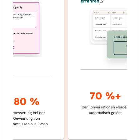
erfahren
70 %+
80 %
der Konversationen werden
schnelle
Verbesserung bei der
automatisch gelöst
Verglei
Gewinnung von
keinen
rkenntnissen aus Daten