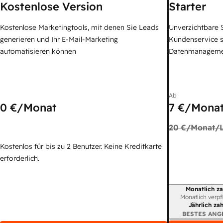
Kostenlose Version
Starter
Kostenlose Marketingtools, mit denen Sie Leads
Unverzichtbare S
generieren und Ihr E-Mail-Marketing
Kundenservice 
automatisieren können
Datenmanagem
Ab
0 €
/Monat
7 €
/Monat
20 €
/Monat/L
Kostenlos für bis zu 2 Benutzer. Keine Kreditkarte
erforderlich.
Monatlich za
Abrechnungszei
Monatlich verpf
Jährlich za
BESTES ANG