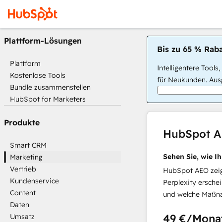
Plattform-Lösungen
Bis zu 65 % Raba
Plattform
Intelligentere Tools
Kostenlose Tools
für Neukunden. Ausg
Bundle zusammenstellen
HubSpot for Marketers
Produkte
HubSpot 
Smart CRM
Sehen Sie, wie I
Marketing
Vertrieb
HubSpot AEO zeigt
Kundenservice
Perplexity ersche
Content
und welche Maßna
Daten
49 €
/Mona
Umsatz