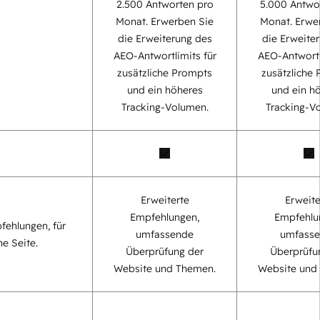
2.500 Antworten pro
5.000 Antwo
Monat. Erwerben Sie
Monat. Erwe
die Erweiterung des
die Erweite
AEO-Antwortlimits für
AEO-Antwortl
zusätzliche Prompts
zusätzliche
und ein höheres
und ein h
Tracking-Volumen.
Tracking-V
Erweiterte
Erweite
Empfehlungen,
Empfehlu
fehlungen, für
umfassende
umfass
ne Seite.
Überprüfung der
Überprüfu
Website und Themen.
Website und