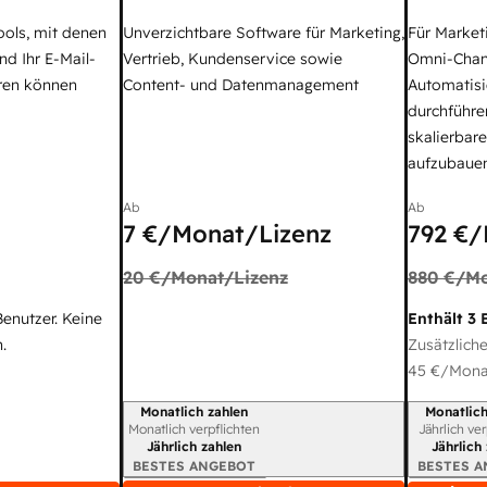
ools, mit denen
Unverzichtbare Software für Marketing,
Für Market
nd Ihr E-Mail-
Vertrieb, Kundenservice sowie
Omni-Chan
ren können
Content- und Datenmanagement
Automatisi
durchführe
skalierbar
aufzubaue
Ab
Ab
7 €
/Monat/Lizenz
792 €
/
20 €
/Monat/Lizenz
880 €
/Mo
Benutzer. Keine
Enthält 3 
.
Zusätzliche
45 €
/Monat
Monatlich zahlen
Monatlich
Abrechnungszeitraum
Abrechnun
Monatlich verpflichten
Jährlich ve
Jährlich zahlen
Jährlich
BESTES ANGEBOT
BESTES 