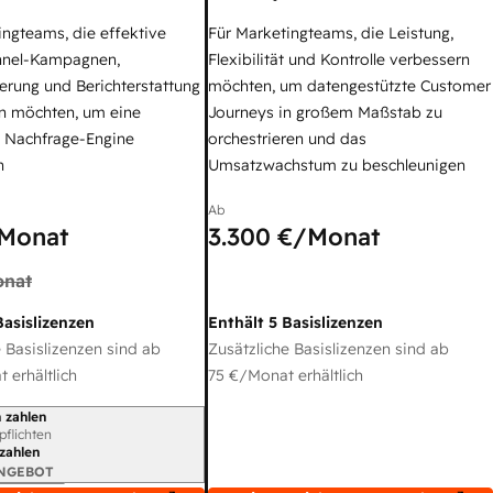
ingteams, die effektive
Für Marketingteams, die Leistung,
nel-Kampagnen,
Flexibilität und Kontrolle verbessern
erung und Berichterstattung
möchten, um datengestützte Customer
n möchten, um eine
Journeys in großem Maßstab zu
e Nachfrage-Engine
orchestrieren und das
n
Umsatzwachstum zu beschleunigen
Ab
Monat
3.300 €
/Monat
nat
Basislizenzen
Enthält 5 Basislizenzen
 Basislizenzen sind ab
Zusätzliche Basislizenzen sind ab
 erhältlich
75 €
/Monat erhältlich
 zahlen
gszeitraum
rpflichten
 zahlen
ANGEBOT