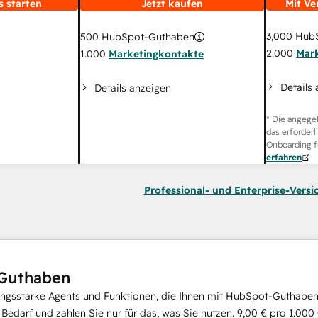
s starten
Jetzt kaufen
Mit Ve
3,000
HubS
500
HubSpot-Guthaben
2.000
Mar
1.000
Marketingkontakte
Details
Details anzeigen
* Die angege
das erforderl
Onboarding f
erfahren
Professional- und Enterprise-Versi
Guthaben
ungsstarke Agents und Funktionen, die Ihnen mit HubSpot-Guthaben 
i Bedarf und zahlen Sie nur für das, was Sie nutzen.
9,00 €
pro
1.000