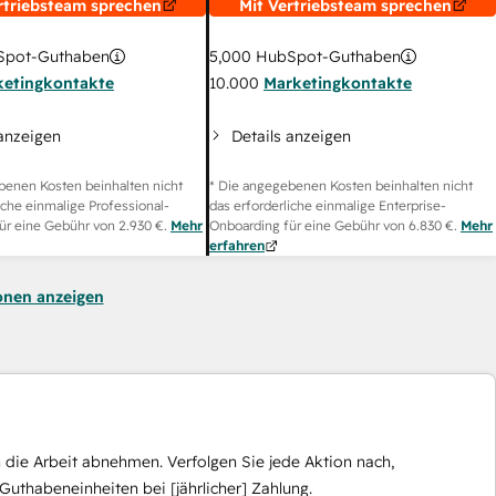
rtriebsteam sprechen
Mit Vertriebsteam sprechen
pot-Guthaben
5,000
HubSpot-Guthaben
ketingkontakte
10.000
Marketingkontakte
 anzeigen
Details anzeigen
benen Kosten beinhalten nicht
* Die angegebenen Kosten beinhalten nicht
iche einmalige Professional-
das erforderliche einmalige Enterprise-
ür eine Gebühr von
2.930 €
.
Mehr
Onboarding für eine Gebühr von
6.830 €
.
Mehr
erfahren
onen anzeigen
die Arbeit abnehmen. Verfolgen Sie jede Aktion nach,
Guthabeneinheiten bei [jährlicher] Zahlung.