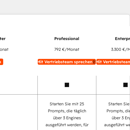
onat
792 €
/Monat
3.300 €
/M
n
Mit Vertriebsteam sprechen
Mit Vertriebstea
Starten Sie mit 25
Starten Sie
Prompts, die täglich
Prompts, die
über 3 Engines
über 3 En
ausgeführt werden, für
ausgeführt we