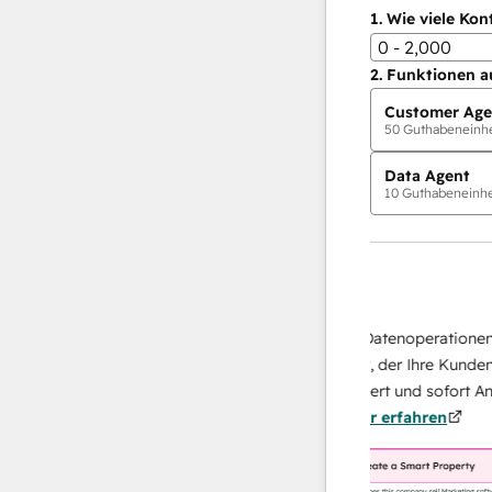
1.
Wie viele Kon
0 - 2,000
2.
Funktionen a
Customer Age
50
Guthabeneinhei
Data Agent
10
Guthabeneinhei
KI-Agents
Data Agent
sen Antworten
Skalieren Sie Ihrer Datenoperationen mit
ich Ihr Team
KI-gestützten Agent, der Ihre Kunden
u von
recherchiert, analysiert und sofort Antwor
n.
Mehr
über sie liefert.
Mehr erfahren